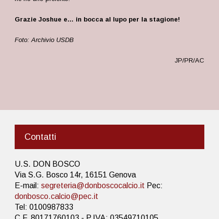
Grazie Joshue e… in bocca al lupo per la stagione!
Foto: Archivio USDB
JP/PR/AC
Contatti
U.S. DON BOSCO
Via S.G. Bosco 14r, 16151 Genova
E-mail:
segreteria@donboscocalcio.it
Pec:
donbosco.calcio@pec.it
Tel: 0100987833
C.F. 80171760103 - P.IVA: 03549710105