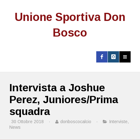
Unione Sportiva Don
Bosco
Intervista a Joshue
Perez, Juniores/Prima
squadra
30 Ottobre 2018
·
donboscocalcio
·
Interviste
,
News