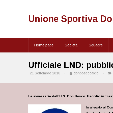
Unione Sportiva D
Home page
Società
Squadre
Ufficiale LND: pubbl
21 Settembre 2018
·
donboscocalcio
·
Le avversarie dell’U.S. Don Bosco. Esordio in tras
In allegato al
Com