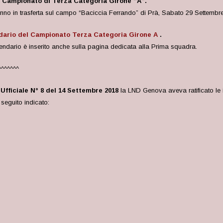
l Campionato di Terza Categoria Girone “A”.
anno in trasferta sul campo “Baciccia Ferrando” di Prà, Sabato 29 Settembre 
dario del Campionato Terza Categoria Girone A
.
lendario è inserito anche sulla pagina dedicata alla Prima squadra.
^^^^^^^
fficiale N° 8 del 14 Settembre 2018
la LND Genova aveva ratificato le 
eguito indicato: