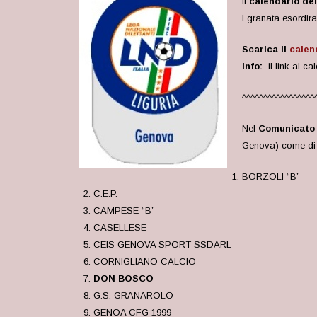
il
calendario de
I granata esordir
Scarica il
calen
Info:
il link al ca
^^^^^^^^^^^^^^^^^
Nel
Comunicato U
Genova) come di s
BORZOLI “B”
C.E.P.
CAMPESE “B”
CASELLESE
CEIS GENOVA SPORT SSDARL
CORNIGLIANO CALCIO
DON BOSCO
G.S. GRANAROLO
GENOA CFG 1999