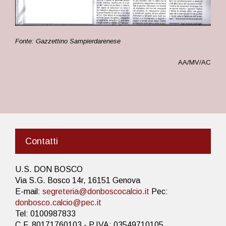
Fonte: Gazzettino Sampierdarenese
AA/MV/AC
Contatti
U.S. DON BOSCO
Via S.G. Bosco 14r, 16151 Genova
E-mail:
segreteria@donboscocalcio.it
Pec:
donbosco.calcio@pec.it
Tel: 0100987833
C.F. 80171760103 - P.IVA: 03549710105