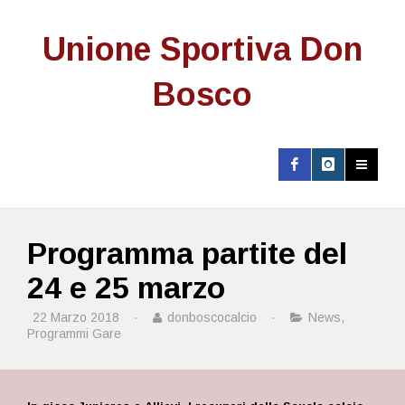
Unione Sportiva Don
Bosco
Programma partite del
24 e 25 marzo
22 Marzo 2018
·
donboscocalcio
·
News
,
Programmi Gare