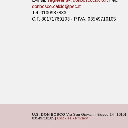
E-mail:
segreteria@donboscocalcio.it
Pec:
donbosco.calcio@pec.it
Tel: 0100987833
C.F. 80171760103 - P.IVA: 03549710105
U.S. DON BOSCO
Via San Giovanni Bosco 14r, 16151 
03549710105 |
Cookies
-
Privacy