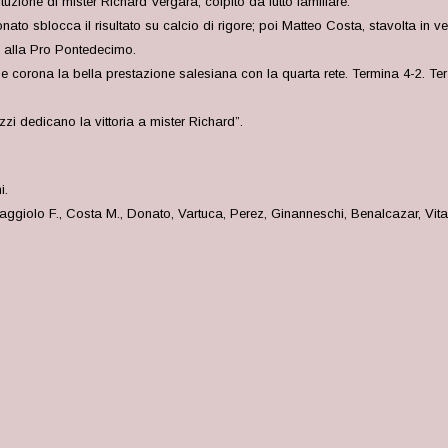
uzione di mister Richard Vergara, colpito da lutto familiare.
onato sblocca il risultato su calcio di rigore; poi Matteo Costa, stavolta in
e alla Pro Pontedecimo.
 corona la bella prestazione salesiana con la quarta rete. Termina 4-2. Terz
azzi dedicano la vittoria a mister Richard”.
i.
ggiolo F., Costa M., Donato, Vartuca, Perez, Ginanneschi, Benalcazar, Vitale.