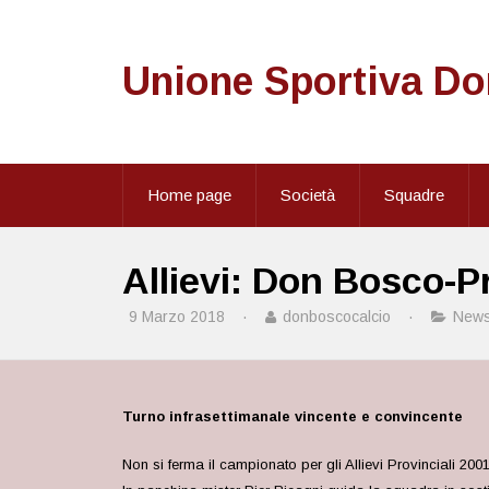
Unione Sportiva D
Home page
Società
Squadre
Allievi: Don Bosco-P
9 Marzo 2018
·
donboscocalcio
·
New
Turno infrasettimanale vincente e convincente
Non si ferma il campionato per gli Allievi Provinciali 20