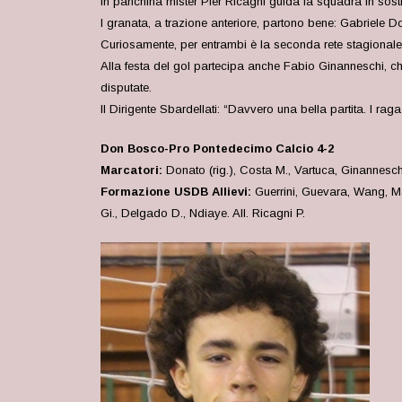
In panchina mister Pier Ricagni guida la squadra in sostit
I granata, a trazione anteriore, partono bene: Gabriele D
Curiosamente, per entrambi è la seconda rete stagional
Alla festa del gol partecipa anche Fabio Ginanneschi, che
disputate.
Il Dirigente Sbardellati: “Davvero una bella partita. I rag
Don Bosco-Pro Pontedecimo Calcio 4-2
Marcatori:
Donato (rig.), Costa M., Vartuca, Ginannesch
Formazione USDB Allievi:
Guerrini, Guevara, Wang, Ma
Gi., Delgado D., Ndiaye. All. Ricagni P.