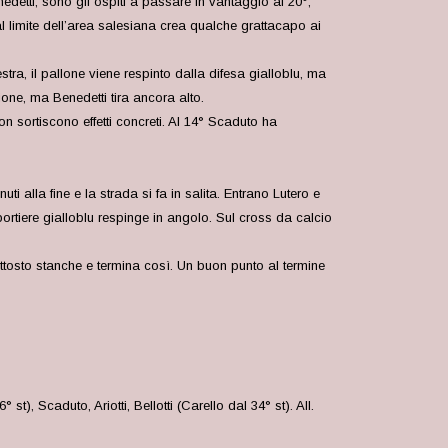
detti, sono gli ospiti a passare in vantaggio al 20°,
 limite dell’area salesiana crea qualche grattacapo ai
tra, il pallone viene respinto dalla difesa gialloblu, ma
ione, ma Benedetti tira ancora alto.
 sortiscono effetti concreti. Al 14° Scaduto ha
 alla fine e la strada si fa in salita. Entrano Lutero e
ortiere gialloblu respinge in angolo. Sul cross da calcio
ttosto stanche e termina così. Un buon punto al termine
t), Scaduto, Ariotti, Bellotti (Carello dal 34° st). All.