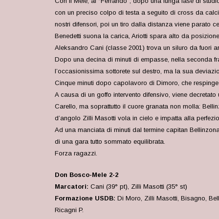
Con il Mele, al “Ferrando”, dopo una lunga fase di studio
con un preciso colpo di testa a seguito di cross da calc
nostri difensori, poi un tiro dalla distanza viene parato 
Benedetti suona la carica, Ariotti spara alto da posizion
Aleksandro Cani (classe 2001) trova un siluro da fuori ar
Dopo una decina di minuti di empasse, nella seconda frazi
l’occasionissima sottorete sul destro, ma la sua deviazi
Cinque minuti dopo capolavoro di Dimoro, che respinge 
A causa di un goffo intervento difensivo, viene decretato 
Carello, ma soprattutto il cuore granata non molla: Belli
d’angolo Zilli Masotti vola in cielo e impatta alla perfez
Ad una manciata di minuti dal termine capitan Bellinzona
di una gara tutto sommato equilibrata.
Forza ragazzi.
Don Bosco-Mele 2-2
Marcatori:
Cani (39° pt), Zilli Masotti (35° st)
Formazione USDB:
Di Moro, Zilli Masotti, Bisagno, Bell
Ricagni P.