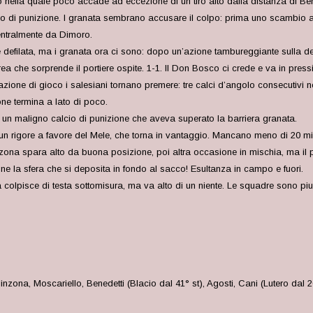
 nella quale poco accade ad eccezione di un tiro alto dalla distanza di Bene
io di punizione. I granata sembrano accusare il colpo: prima uno scambio al
centralmente da Dimoro.
e defilata, ma i granata ora ci sono: dopo un’azione tambureggiante sulla des
ea che sorprende il portiere ospite. 1-1. Il Don Bosco ci crede e va in press
one di gioco i salesiani tornano premere: tre calci d’angolo consecutivi non
one termina a lato di poco.
un maligno calcio di punizione che aveva superato la barriera granata.
un rigore a favore del Mele, che torna in vantaggio. Mancano meno di 20 minuti
nzona spara alto da buona posizione, poi altra occasione in mischia, ma il p
ione la sfera che si deposita in fondo al sacco! Esultanza in campo e fuori.
 colpisce di testa sottomisura, ma va alto di un niente. Le squadre sono piu
inzona, Moscariello, Benedetti (Blacio dal 41° st), Agosti, Cani (Lutero dal 26° s