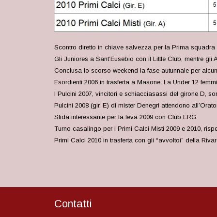
Scontro diretto in chiave salvezza per la Prima squadr
Gli Juniores a Sant’Eusebio con il Little Club, mentre gli 
Conclusa lo scorso weekend la fase autunnale per alcuni 
Esordienti 2006 in trasferta a Masone. La Under 12 femm
I Pulcini 2007, vincitori e schiacciasassi del girone D, s
Pulcini 2008 (gir. E) di mister Denegri attendono all’Ora
Sfida interessante per la leva 2009 con Club ERG.
Turno casalingo per i Primi Calci Misti 2009 e 2010, ris
Primi Calci 2010 in trasferta con gli “avvoltoi” della Riva
Contatti