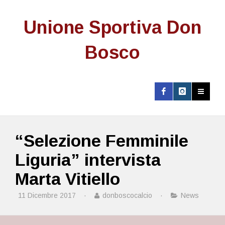
Unione Sportiva Don
Bosco
“Selezione Femminile
Liguria” intervista
Marta Vitiello
11 Dicembre 2017
·
donboscocalcio
·
News