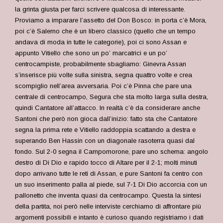
la grinta giusta per farci scrivere qualcosa di interessante.
Proviamo a imparare l’assetto del Don Bosco: in porta c’è Mora,
poi c’è Salerno che è un libero classico (quello che un tempo
andava di moda in tutte le categorie), poi ci sono Assan e
appunto Vitiello che sono un po’ marcatrici e un po’
centrocampiste, probabilmente sbagliamo: Ginevra Assan
s’inserisce più volte sulla sinistra, segna quattro volte e crea
scompiglio nell’area avversaria. Poi c’è Pinna che pare una
centrale di centrocampo, Segura che sta molto larga sulla destra,
quindi Cantatore all’attacco. In realtà c’è da considerare anche
Santoni che però non gioca dall’inizio: fatto sta che Cantatore
segna la prima rete e Vitiello raddoppia scattando a destra e
superando Ben Hassin con un diagonale rasoterra quasi dal
fondo. Sul 2-0 segna il Campomorone, pare uno schema: angolo
destro di Di Dio e rapido tocco di Altare per il 2-1; molti minuti
dopo arrivano tutte le reti di Assan, e pure Santoni fa centro con
un suo inserimento palla al piede, sul 7-1 Di Dio accorcia con un
pallonetto che inventa quasi da centrocampo. Questa la sintesi
della partita, noi però nelle interviste cerchiamo di affrontare più
argomenti possibili e intanto è curioso quando registriamo i dati