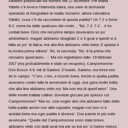
saranno pubblicate sul numero del 12 dicembre. Per Marta
Vitiello c’è invece l’intervista intera, una serie di domande
sperando di fotografare la realtà, iniziamo: allora calciatrice
Vitiello, cosa c’è da raccontare di questa partita? Un 7-2 o forse
8-2, come ha detto qualcuno dei vostri… “No, 7-2, 7-2… li ho
contati bene. Dico che nel primo tempo dovevamo un po’
ambientarci, magari abbiamo sbagliato 2 o 3 goal e quindi si è
fatta un po’ di fatica, ma alla fine abbiamo vinto bene. E questa è
la nostra prima vittoria”. No, la seconda. “No, è la prima che
vinciamo quest’anno…”. Ma noi registriamo tutto: 19 febbraio
2017 (ma probabilmente è stato un recupero), Campomorone-
Don Bosco 4-6, reti di Santoni, D’Isanto, Salerno, ma forse non
eri in campo. “C’ero, c’ero, e ricordo bene. Anche in quella partita
avevamo contro tutte le avversarie di oggi, una gara molto bella
che alla fine abbiamo vinto noi. Ma non era di quest’anno”. Una
delle nostre battute cattive: dovreste giocare più spesso col
Campomorone? “Ma no, cioè voglio dire che abbiamo fatto delle
belle partite anche con altre squadre, magari con loro ci è
andata bene ma ogni partita è diversa”. Due parole in più sulle
avversarie. “Quelle del Campomorone sono state brave,
abbiamo vinto con tanti goal ma per un bel po’ ci hanno messo