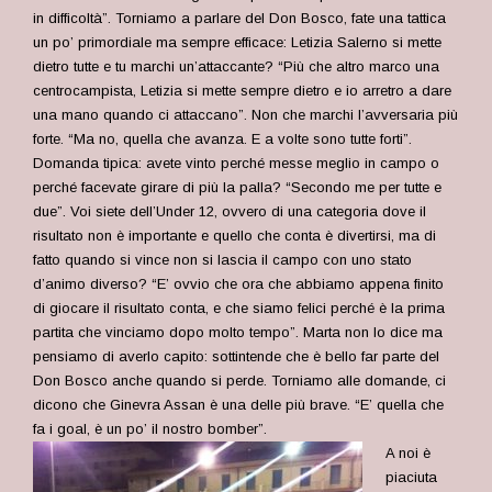
in difficoltà”. Torniamo a parlare del Don Bosco, fate una tattica
un po’ primordiale ma sempre efficace: Letizia Salerno si mette
dietro tutte e tu marchi un’attaccante? “Più che altro marco una
centrocampista, Letizia si mette sempre dietro e io arretro a dare
una mano quando ci attaccano”. Non che marchi l’avversaria più
forte. “Ma no, quella che avanza. E a volte sono tutte forti”.
Domanda tipica: avete vinto perché messe meglio in campo o
perché facevate girare di più la palla? “Secondo me per tutte e
due”. Voi siete dell’Under 12, ovvero di una categoria dove il
risultato non è importante e quello che conta è divertirsi, ma di
fatto quando si vince non si lascia il campo con uno stato
d’animo diverso? “E’ ovvio che ora che abbiamo appena finito
di giocare il risultato conta, e che siamo felici perché è la prima
partita che vinciamo dopo molto tempo”. Marta non lo dice ma
pensiamo di averlo capito: sottintende che è bello far parte del
Don Bosco anche quando si perde. Torniamo alle domande, ci
dicono che Ginevra Assan è una delle più brave. “E’ quella che
fa i goal, è un po’ il nostro bomber”.
A noi è
piaciuta