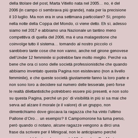
della titolare del post, Marta Vitiello nata nel 2005… no, è del
2006 (in campo ci sembrava più grande), nata per la precisione
il 10 luglio. Ma non era in una settimana particolare? Sì, proprio
nella notte della Coppa del Mondo, ci viene detto. Eh sì, adesso
siamo nel 2017 e abbiamo una Nazionale un tantino meno
competitiva di quella del 2006, ma è una malagestione che
coinvolge tutto il sistema… tornando al nostro piccolo ci
sarebbero tante cose che non vanno, anche nel girone genovese
dell’Under 12 femminile si potrebbe fare molto meglio. Perché va
bene che ora ci sono delle società professionistiche che quando
abbiamo inventato questa Pagina non esistevano (non a livello
femminile), e che queste società giustamente fanno la loro parte e
non sono loro a decidere sul numero delle tesserate, però forse
le realtà dilettantistiche potrebbero essere più presenti, e non solo
su questa Pagina, perché un po’ di visibilità in più si sa mai che
serva ad alzare il morale (e il valore) di un gruppo, non
dimentichiamo dove giocava la ragazza che ha vinto l’ultimo
Pallone d’Oro… un esempio? Il Campomorone ha turna perso,
però quando ci notano, alcune ragazze vengono a dirci una
frase da scrivere per il Minigoal, non le anticipiamo perché