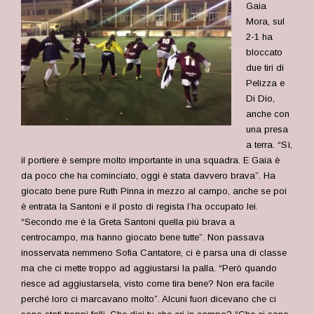
Gaia
Mora, sul
2-1 ha
bloccato
due tiri di
Pelizza e
Di Dio,
anche con
una presa
a terra. “Sì,
il portiere è sempre molto importante in una squadra. E Gaia è
da poco che ha cominciato, oggi è stata davvero brava”. Ha
giocato bene pure Ruth Pinna in mezzo al campo, anche se poi
è entrata la Santoni e il posto di regista l’ha occupato lei.
“Secondo me è la Greta Santoni quella più brava a
centrocampo, ma hanno giocato bene tutte”. Non passava
inosservata nemmeno Sofia Cantatore, ci è parsa una di classe
ma che ci mette troppo ad aggiustarsi la palla. “Però quando
riesce ad aggiustarsela, visto come tira bene? Non era facile
perché loro ci marcavano molto”. Alcuni fuori dicevano che ci