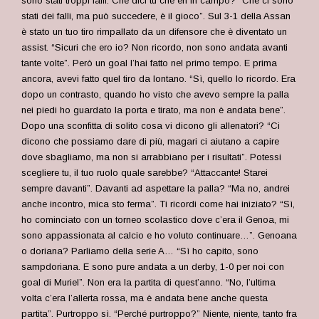
sono stati troppi falli. Che dici tu che eri in campo? “Che ci sono
stati dei falli, ma può succedere, è il gioco”. Sul 3-1 della Assan
è stato un tuo tiro rimpallato da un difensore che è diventato un
assist. “Sicuri che ero io? Non ricordo, non sono andata avanti
tante volte”. Però un goal l’hai fatto nel primo tempo. E prima
ancora, avevi fatto quel tiro da lontano. “Sì, quello lo ricordo. Era
dopo un contrasto, quando ho visto che avevo sempre la palla
nei piedi ho guardato la porta e tirato, ma non è andata bene”.
Dopo una sconfitta di solito cosa vi dicono gli allenatori? “Ci
dicono che possiamo dare di più, magari ci aiutano a capire
dove sbagliamo, ma non si arrabbiano per i risultati”. Potessi
scegliere tu, il tuo ruolo quale sarebbe? “Attaccante! Starei
sempre davanti”. Davanti ad aspettare la palla? “Ma no, andrei
anche incontro, mica sto ferma”. Ti ricordi come hai iniziato? “Sì,
ho cominciato con un torneo scolastico dove c’era il Genoa, mi
sono appassionata al calcio e ho voluto continuare…”. Genoana
o doriana? Parliamo della serie A… “Sì ho capito, sono
sampdoriana. E sono pure andata a un derby, 1-0 per noi con
goal di Muriel”. Non era la partita di quest’anno. “No, l’ultima
volta c’era l’allerta rossa, ma è andata bene anche questa
partita”. Purtroppo sì. “Perché purtroppo?” Niente, niente, tanto fra