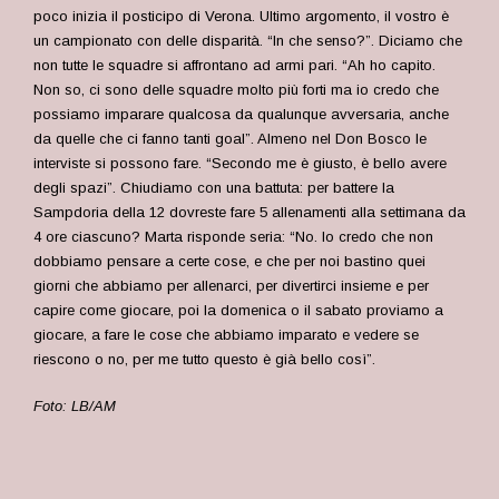
poco inizia il posticipo di Verona. Ultimo argomento, il vostro è
un campionato con delle disparità. “In che senso?”. Diciamo che
non tutte le squadre si affrontano ad armi pari. “Ah ho capito.
Non so, ci sono delle squadre molto più forti ma io credo che
possiamo imparare qualcosa da qualunque avversaria, anche
da quelle che ci fanno tanti goal”. Almeno nel Don Bosco le
interviste si possono fare. “Secondo me è giusto, è bello avere
degli spazi”. Chiudiamo con una battuta: per battere la
Sampdoria della 12 dovreste fare 5 allenamenti alla settimana da
4 ore ciascuno? Marta risponde seria: “No. Io credo che non
dobbiamo pensare a certe cose, e che per noi bastino quei
giorni che abbiamo per allenarci, per divertirci insieme e per
capire come giocare, poi la domenica o il sabato proviamo a
giocare, a fare le cose che abbiamo imparato e vedere se
riescono o no, per me tutto questo è già bello così”.
Foto: LB/AM