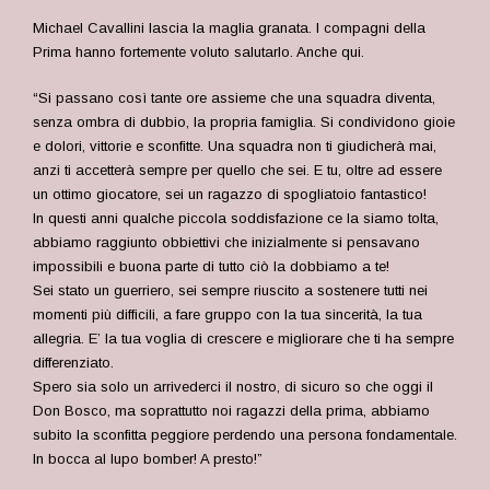
Michael Cavallini lascia la maglia granata. I compagni della
Prima hanno fortemente voluto salutarlo. Anche qui.
“Si passano così tante ore assieme che una squadra diventa,
senza ombra di dubbio, la propria famiglia. Si condividono gioie
e dolori, vittorie e sconfitte. Una squadra non ti giudicherà mai,
anzi ti accetterà sempre per quello che sei. E tu, oltre ad essere
un ottimo giocatore, sei un ragazzo di spogliatoio fantastico!
In questi anni qualche piccola soddisfazione ce la siamo tolta,
abbiamo raggiunto obbiettivi che inizialmente si pensavano
impossibili e buona parte di tutto ciò la dobbiamo a te!
Sei stato un guerriero, sei sempre riuscito a sostenere tutti nei
momenti più difficili, a fare gruppo con la tua sincerità, la tua
allegria. E’ la tua voglia di crescere e migliorare che ti ha sempre
differenziato.
Spero sia solo un arrivederci il nostro, di sicuro so che oggi il
Don Bosco, ma soprattutto noi ragazzi della prima, abbiamo
subito la sconfitta peggiore perdendo una persona fondamentale.
In bocca al lupo bomber! A presto!”