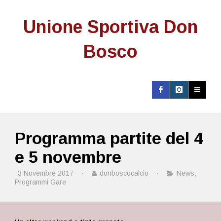
Unione Sportiva Don
Bosco
Programma partite del 4
e 5 novembre
3 Novembre 2017
·
donboscocalcio
·
News
,
Programmi Gare