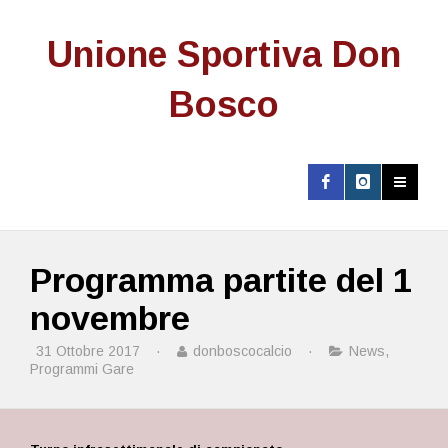
Unione Sportiva Don
Bosco
Programma partite del 1
novembre
31 Ottobre 2017
·
donboscocalcio
·
News
,
Programmi Gare