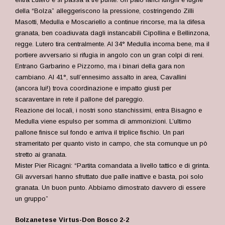
della “Bolza” alleggeriscono la pressione, costringendo Zilli
Masotti, Medulla e Moscariello a continue rincorse, ma la difesa
granata, ben coadiuvata dagli instancabili Cipollina e Bellinzona,
regge. Lutero tira centralmente. Al 34° Medulla incorna bene, ma il
portiere avversario si rifugia in angolo con un gran colpi di reni.
Entrano Garbarino e Pizzorno, ma i binari della gara non
cambiano. Al 41°, sull’ennesimo assalto in area, Cavallini
(ancora lui!) trova coordinazione e impatto giusti per
scaraventare in rete il pallone del pareggio.
Reazione dei locali, i nostri sono stanchissimi, entra Bisagno e
Medulla viene espulso per somma di ammonizioni. L’ultimo
pallone finisce sul fondo e arriva il triplice fischio. Un pari
strameritato per quanto visto in campo, che sta comunque un pò
stretto ai granata.
Mister Pier Ricagni: “Partita comandata a livello tattico e di grinta.
Gli avversari hanno sfruttato due palle inattive e basta, poi solo
granata. Un buon punto. Abbiamo dimostrato davvero di essere
un gruppo”
Bolzanetese Virtus-Don Bosco 2-2