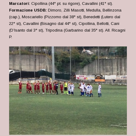
Marcatori:
Cipollina (44° pt. su rigore), Cavallini (41° st).
Formazione USDB:
Dimoro, Zilli Masotti, Medulla, Bellinzona
(cap.), Moscariello (Pizzorno dal 38° st), Benedetti (Lutero dal
22° st), Cavallini (Bisagno dal 44° st), Cipollina, Bellotti, Cani
(D’Isanto dal 3° st), Tripodina (Garbarino dal 35° st). All. Ricagni
P.