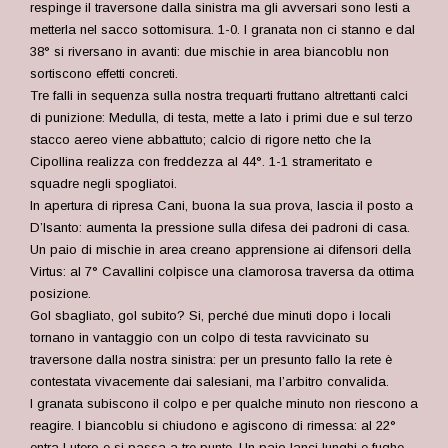
respinge il traversone dalla sinistra ma gli avversari sono lesti a
metterla nel sacco sottomisura. 1-0. I granata non ci stanno e dal
38° si riversano in avanti: due mischie in area biancoblu non
sortiscono effetti concreti.
Tre falli in sequenza sulla nostra trequarti fruttano altrettanti calci
di punizione: Medulla, di testa, mette a lato i primi due e sul terzo
stacco aereo viene abbattuto; calcio di rigore netto che la
Cipollina realizza con freddezza al 44°. 1-1 strameritato e
squadre negli spogliatoi.
In apertura di ripresa Cani, buona la sua prova, lascia il posto a
D’Isanto: aumenta la pressione sulla difesa dei padroni di casa.
Un paio di mischie in area creano apprensione ai difensori della
Virtus: al 7° Cavallini colpisce una clamorosa traversa da ottima
posizione.
Gol sbagliato, gol subito? Si, perché due minuti dopo i locali
tornano in vantaggio con un colpo di testa ravvicinato su
traversone dalla nostra sinistra: per un presunto fallo la rete è
contestata vivacemente dai salesiani, ma l’arbitro convalida.
I granata subiscono il colpo e per qualche minuto non riescono a
reagire. I biancoblu si chiudono e agiscono di rimessa: al 22°
entra Lutero e si passa a tre punte. Un paio lanci lunghi e fughe