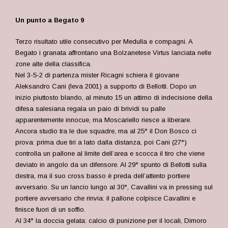
Un punto a Begato 9
Terzo risultato utile consecutivo per Medulla e compagni. A
Begato i granata affrontano una Bolzanetese Virtus lanciata nelle
zone alte della classifica.
Nel 3-5-2 di partenza mister Ricagni schiera il giovane
Aleksandro Cani (leva 2001) a supporto di Bellotti. Dopo un
inizio piuttosto blando, al minuto 15 un attimo di indecisione della
difesa salesiana regala un paio di brividi su palle
apparentemente innocue, ma Moscariello riesce a liberare.
Ancora studio tra le due squadre, ma al 25° il Don Bosco ci
prova: prima due tiri a lato dalla distanza, poi Cani (27°)
controlla un pallone al limite dell’area e scocca il tiro che viene
deviato in angolo da un difensore. Al 29° spunto di Bellotti sulla
destra, ma il suo cross basso è preda dell’attento portiere
avversario. Su un lancio lungo al 30°, Cavallini va in pressing sul
portiere avversario che rinvia: il pallone colpisce Cavallini e
finisce fuori di un soffio.
Al 34° la doccia gelata: calcio di punizione per il locali, Dimoro