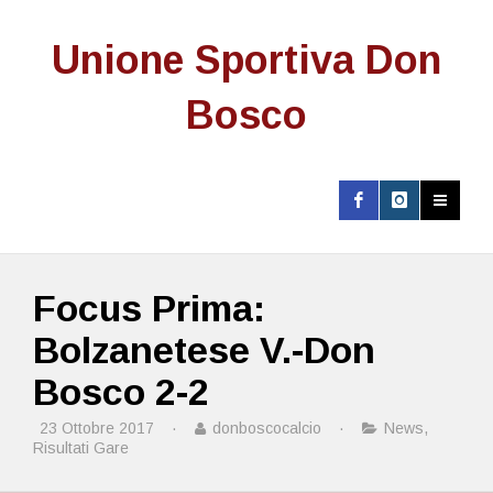
Unione Sportiva Don
Bosco
Focus Prima:
Bolzanetese V.-Don
Bosco 2-2
23 Ottobre 2017
·
donboscocalcio
·
News
,
Risultati Gare