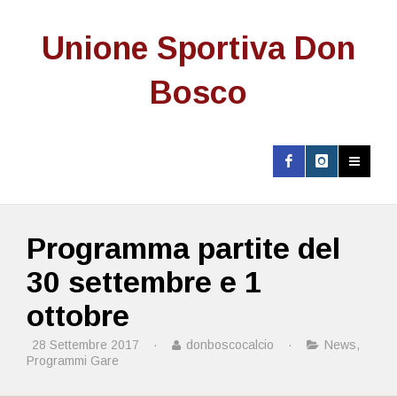
Unione Sportiva Don
Bosco
Programma partite del
30 settembre e 1
ottobre
28 Settembre 2017
·
donboscocalcio
·
News
,
Programmi Gare