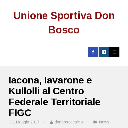
Unione Sportiva Don
Bosco
Iacona, Iavarone e
Kullolli al Centro
Federale Territoriale
FIGC
31 Maggio 2017
·
donboscocalcio
·
News