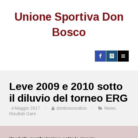
Unione Sportiva Don
Bosco
Leve 2009 e 2010 sotto
il diluvio del torneo ERG
4 Maggio 2017
·
donboscocalcio
·
News
,
Risultati Gare