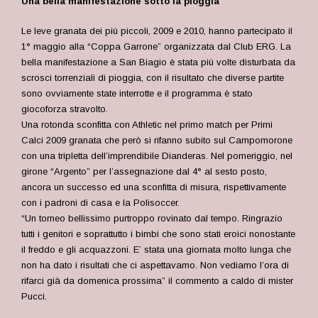
Una bella manifestazione sotto la pioggia
Le leve granata dei più piccoli, 2009 e 2010, hanno partecipato il
1° maggio alla “Coppa Garrone” organizzata dal Club ERG. La
bella manifestazione a San Biagio è stata più volte disturbata da
scrosci torrenziali di pioggia, con il risultato che diverse partite
sono ovviamente state interrotte e il programma è stato
giocoforza stravolto.
Una rotonda sconfitta con Athletic nel primo match per Primi
Calci 2009 granata che però si rifanno subito sul Campomorone
con una tripletta dell’imprendibile Dianderas. Nel pomeriggio, nel
girone “Argento” per l’assegnazione dal 4° al sesto posto,
ancora un successo ed una sconfitta di misura, rispettivamente
con i padroni di casa e la Polisoccer.
“Un torneo bellissimo purtroppo rovinato dal tempo. Ringrazio
tutti i genitori e soprattutto i bimbi che sono stati eroici nonostante
il freddo e gli acquazzoni. E’ stata una giornata molto lunga che
non ha dato i risultati che ci aspettavamo. Non vediamo l’ora di
rifarci già da domenica prossima” il commento a caldo di mister
Pucci.