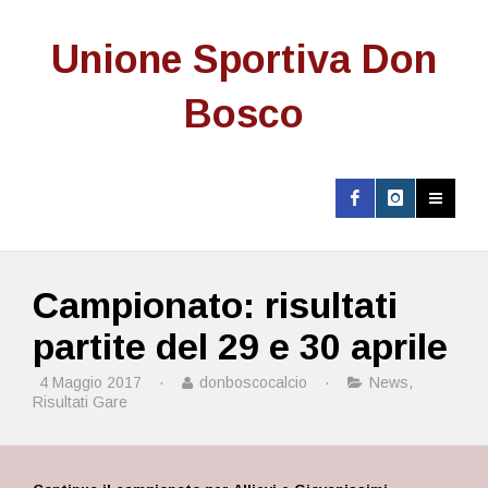
Unione Sportiva Don
Bosco
Campionato: risultati
partite del 29 e 30 aprile
4 Maggio 2017
·
donboscocalcio
·
News
,
Risultati Gare