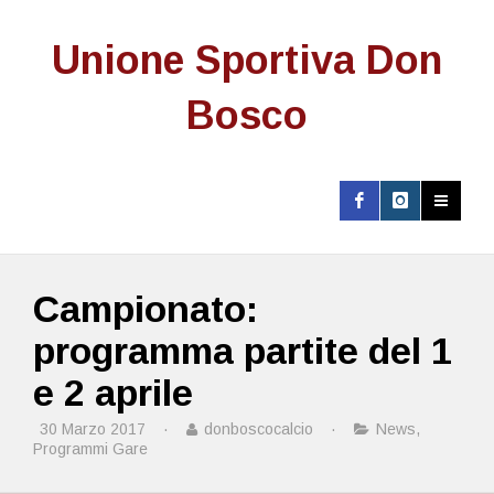
Unione Sportiva Don
Bosco
Campionato:
programma partite del 1
e 2 aprile
30 Marzo 2017
·
donboscocalcio
·
News
,
Programmi Gare