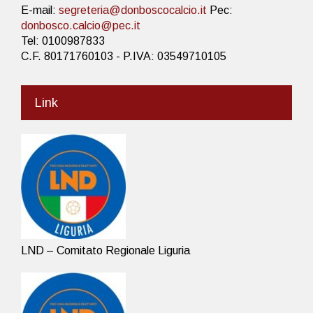
E-mail:
segreteria@donboscocalcio.it
Pec:
donbosco.calcio@pec.it
Tel: 0100987833
C.F. 80171760103 - P.IVA: 03549710105
Link
LND – Comitato Regionale Liguria