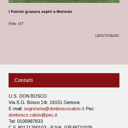
I Pulcini granata ospiti a Multedo
Foto: GT
LB/GT/CB/AC
Contatti
U.S. DON BOSCO
Via S.G. Bosco 14r, 16151 Genova
E-mail:
segreteria@donboscocalcio.it
Pec:
donbosco.calcio@pec.it
Tel: 0100987833
C.F. 80171760103 - P.IVA: 03549710105