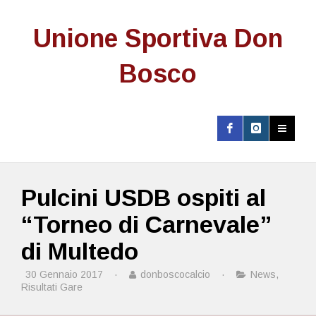
Unione Sportiva Don
Bosco
Pulcini USDB ospiti al
“Torneo di Carnevale”
di Multedo
30 Gennaio 2017
·
donboscocalcio
·
News
,
Risultati Gare