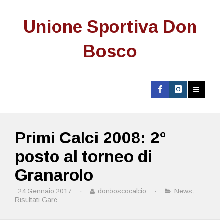
Unione Sportiva Don
Bosco
Primi Calci 2008: 2°
posto al torneo di
Granarolo
24 Gennaio 2017
·
donboscocalcio
·
News
,
Risultati Gare