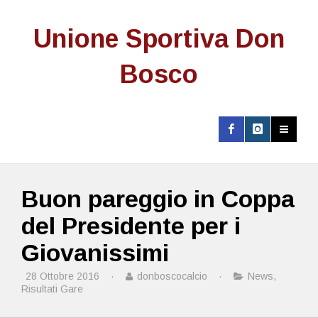
Unione Sportiva Don
Bosco
Buon pareggio in Coppa
del Presidente per i
Giovanissimi
28 Ottobre 2016
·
donboscocalcio
·
News
,
Risultati Gare