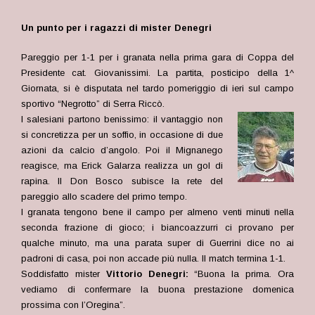
Un punto per i ragazzi di mister Denegri
Pareggio per 1-1 per i granata nella prima gara di Coppa del
Presidente cat. Giovanissimi. La partita, posticipo della 1^
Giornata, si è disputata nel tardo pomeriggio di ieri sul campo
sportivo “Negrotto” di Serra Riccò.
I salesiani partono benissimo: il vantaggio non
si concretizza per un soffio, in occasione di due
azioni da calcio d’angolo. Poi il Mignanego
reagisce, ma Erick Galarza realizza un gol di
rapina. Il Don Bosco subisce la rete del
pareggio allo scadere del primo tempo.
I granata tengono bene il campo per almeno venti minuti nella
seconda frazione di gioco; i biancoazzurri ci provano per
qualche minuto, ma una parata super di Guerrini dice no ai
padroni di casa, poi non accade più nulla. Il match termina 1-1.
Soddisfatto mister
Vittorio Denegri:
“Buona la prima. Ora
vediamo di confermare la buona prestazione domenica
prossima con l’Oregina”.