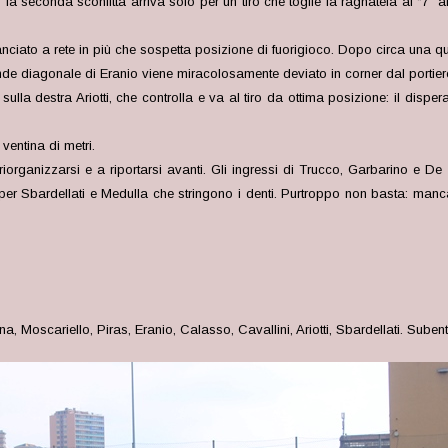
 seconda sconfitta arriva solo per un tiro che toglie la ragnatela al “7” al
anciato a rete in più che sospetta posizione di fuorigioco. Dopo circa una qua
nde diagonale di Eranio viene miracolosamente deviato in corner dal portier
a destra Ariotti, che controlla e va al tiro da ottima posizione: il disperato 
ventina di metri.
iorganizzarsi e a riportarsi avanti. Gli ingressi di Trucco, Garbarino e De
i per Sbardellati e Medulla che stringono i denti. Purtroppo non basta: ma
a, Moscariello, Piras, Eranio, Calasso, Cavallini, Ariotti, Sbardellati. Suben