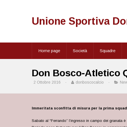
Unione Sportiva D
Home page
Società
Squadre
Don Bosco-Atletico 
2 Ottobre 2016
·
donboscocalcio
·
Ne
Immeritata sconfitta di misura per la prima squa
Sabato al “Ferrando” l’ingresso in campo dei granata è