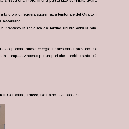
la sinistra di Dimoro, in una partita tutto sommato avara
rto d’ora di leggera supremazia territoriale del Quarto, i
e avversario.
intervento in scivolata del terzino sinistro evita la rete.
 Fazio portano nuove energie. I salesiani ci provano col
nca la zampata vincente per un pari che sarebbe stato più
trati: Garbarino, Trucco, De Fazio. All. Ricagni.