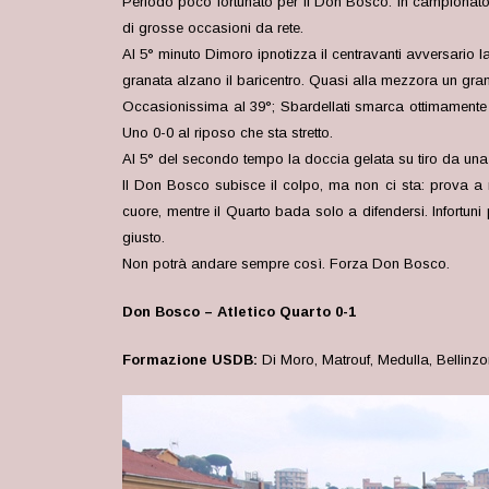
Periodo poco fortunato per il Don Bosco: in campionato la
di grosse occasioni da rete.
Al 5° minuto Dimoro ipnotizza il centravanti avversario l
granata alzano il baricentro. Quasi alla mezzora un gra
Occasionissima al 39°; Sbardellati smarca ottimamente sull
Uno 0-0 al riposo che sta stretto.
Al 5° del secondo tempo la doccia gelata su tiro da una 
Il Don Bosco subisce il colpo, ma non ci sta: prova a r
cuore, mentre il Quarto bada solo a difendersi. Infortun
giusto.
Non potrà andare sempre così. Forza Don Bosco.
Don Bosco – Atletico Quarto 0-1
Formazione USDB:
Di Moro, Matrouf, Medulla, Bellinzon