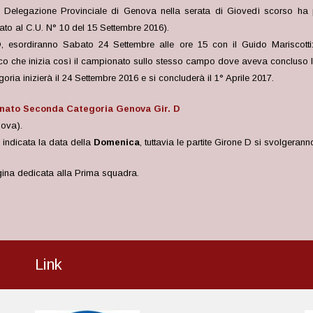
– Delegazione Provinciale di Genova nella serata di Giovedì scorso ha
ato al C.U. N° 10 del 15 Settembre 2016).
 D, esordiranno Sabato 24 Settembre alle ore 15 con il Guido Mariscotti:
o che inizia così il campionato sullo stesso campo dove aveva concluso l
ia inizierà il 24 Settembre 2016 e si concluderà il 1° Aprile 2017.
nato Seconda Categoria Genova Gir. D
nova).
indicata la data della
Domenica
, tuttavia le partite Girone D si svolgerann
agina dedicata alla Prima squadra.
Link