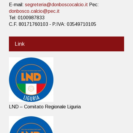
E-mail:
segreteria@donboscocalcio.it
Pec:
donbosco.calcio@pec.it
Tel: 0100987833
C.F. 80171760103 - P.IVA: 03549710105
Link
LND – Comitato Regionale Liguria