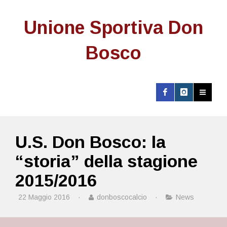
Unione Sportiva Don
Bosco
U.S. Don Bosco: la
“storia” della stagione
2015/2016
22 Maggio 2016
·
donboscocalcio
·
News