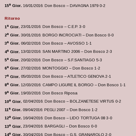
a
15
Gior.
16/01/2016: Don Bosco – DAVAGNA 1979 0-2
Ritorno
a
1
Gior.
23/01/2016: Don Bosco – C.E.P. 3-0
a
2
Gior.
30/01/2016: BORGO INCROCIATI – Don Bosco 0-0
a
3
Gior.
06/02/2016: Don Bosco – AVOSSO 1-1
a
4
Gior.
13/02/2016: SAN MARTINO 2006 – Don Bosco 2-3
a
5
Gior.
20/02/2016: Don Bosco – S.F.SANTIAGO 5-3
a
6
Gior.
27/02/2016: MONTOGGIO – Don Bosco 1-2
a
7
Gior.
05/03/2016: Don Bosco – ATLETICO GENOVA 2-1
a
8
Gior.
12/03/2016: CAMPO LIGURE IL BORGO – Don Bosco 1-1
a
9
Gior.
19/03/2016: Don Bosco Riposa
a
10
Gior.
02/04/2016: Don Bosco – BOLZANETESE VIRTUS 0-2
a
11
Gior.
09/04/2016: PEGLI 2007 – Don Bosco 1-2
a
12
Gior.
16/04/2016: Don Bosco – LIDO TORTUGA 08 3-0
a
13
Gior.
23/04/2016: BARGAGLI – Don Bosco 0-0
a
14
Gior.
30/04/2016: Don Bosco – G.S. GRANAROLO 2-0