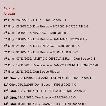
Partite
Andata
a
1
Gior.
26/09/2015: C.E.P. – Don Bosco 3-1
a
2
Gior.
03/10/2015: Don Bosco – BORGO INCROCIATI 1-2
a
3
Gior.
10/10/2015: AVOSSO – Don Bosco 3-2
a
4
Gior.
18/10/2015: Don Bosco – SAN MARTINO 2006 1-2
a
5
Gior.
24/10/2015: S.F.SANTIAGO – Don Bosco 1-5
a
6
Gior.
31/10/2015: Don Bosco – MONTOGGIO 3-2
a
7
Gior.
07/11/2015: ATLETICO GENOVA S.R.L. – Don Bosco 2-1
a
8
Gior.
14/11/2015: Don Bosco – CAMPO LIGURE IL BORGO 1-0
a
9
Gior.
21/11/2015: Don Bosco Riposa
a
10
Gior.
28/11/2015: BOLZANETESE VIRTUS – Don Bosco 1-0
a
11
Gior.
05/12/2015: Don Bosco – PEGLI 2007 4-0
a
12
Gior.
12/12/2015: LIDO TORTUGA 08 – Don Bosco 0-2
a
13
Gior.
19/12/2015: Don Bosco – BARGAGLI 2-0
a
14
Gior.
09/01/2016: G.S. GRANAROLO – Don Bosco 0-1