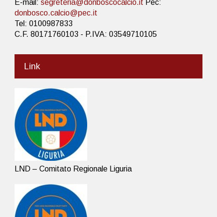
E-mail:
segreteria@donboscocalcio.it
Pec:
donbosco.calcio@pec.it
Tel: 0100987833
C.F. 80171760103 - P.IVA: 03549710105
Link
LND – Comitato Regionale Liguria