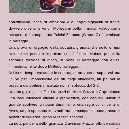
correttissima, ricca di emozioni e di capovolgimenti di fronte,
davvero divertente vs un Multedo in palla; il match valid0 come
recupero del campionato Pulcini 2° anno (Girone C) è terminato
in pareggio.
Una prova di orgoglio della squadra granata che sotto di una
rete, riesce prima a impattare con il folletto Matute, poi, nella
seconda frazione di gioco, si porta in vantaggio con Alves.
Immediatamente dopo Multedo pareggia.
Nel terzo tempo entrambe le compagini provano a superarsi, ma
un pò per l’imprecisione dei tiri degli attaccanti, un pò per la
bravura dei portieri, il risultato non si sblocca dal 2-2.
Un pareggio giusto. Per i ragazzi di mister Guzzo e Capobianco
una fase difensiva attenta e propositiva, con capitan Kullolli in
grande spolvero, un buon dinamismo, una regia convincente di
Alves, un pò sprecona in avanti, ma comunque un buon passo in
avanti “di squadra” dopo le recenti sconfitte.
La nota più bella della giornata: Davinson Matute, alla personale