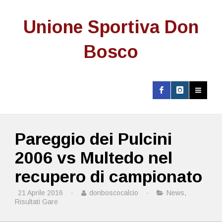
Unione Sportiva Don
Bosco
Pareggio dei Pulcini
2006 vs Multedo nel
recupero di campionato
21 Aprile 2016
·
donboscocalcio
·
News
,
Risultati Gare