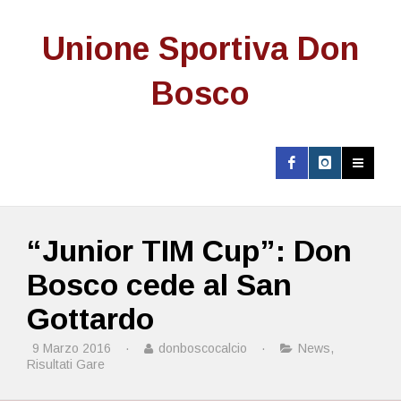
Unione Sportiva Don
Bosco
“Junior TIM Cup”: Don
Bosco cede al San
Gottardo
9 Marzo 2016
·
donboscocalcio
·
News
,
Risultati Gare