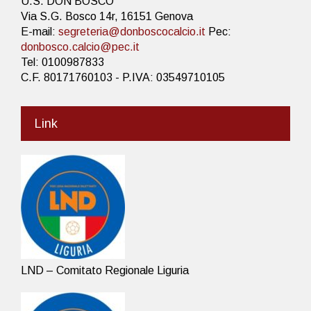
U.S. DON BOSCO
Via S.G. Bosco 14r, 16151 Genova
E-mail:
segreteria@donboscocalcio.it
Pec:
donbosco.calcio@pec.it
Tel: 0100987833
C.F. 80171760103 - P.IVA: 03549710105
Link
LND – Comitato Regionale Liguria