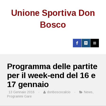
Unione Sportiva Don
Bosco
Programma delle partite
per il week-end del 16 e
17 gennaio
13 Gennaio 2016
·
donboscocalcio
·
News
,
Programmi Gare