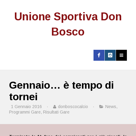
Unione Sportiva Don
Bosco
Gennaio… è tempo di
tornei
1 Gennaio 2016
·
donboscocalcio
·
News
,
Programmi Gare
,
Risultati Gare