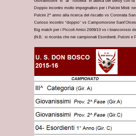
Giovanissimi “B” al “Torbella” in attesa del derby con 
Doppio incontro molto impegnativo per i Pulcini Misti: ne
Pulcini 2° anno alla ricerca del riscatto vs Coronata San 
Curioso incontro “doppio” vs Campomorone Sant’Olcese p
Big match per i Piccoli Amici 2009/10 vs i biancorossi de
(N.B.: si ricorda che nei campionati Esordienti, Pulcini e P