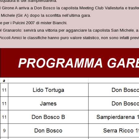
la squadra B del Sampierdarena.
l Girone A arriva a Don Bosco la capolista Meeting Club Vallesturla e trasfer
Michele (Gir. A) dopo la sconfitta nell’ultima gara.
er i Pulcini 2007 di mister Bianchi.
l Granarolo: servirà una vittoria per agganciare la capolista San Michele, a 
iccoli Amici le classifiche hanno puro valore statistico, non sono infatti previs