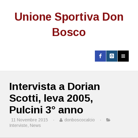
Unione Sportiva Don
Bosco
Intervista a Dorian
Scotti, leva 2005,
Pulcini 3° anno
11 Novembre 2015
·
donboscocalcio
·
Interviste
,
News