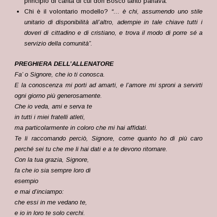
principio di carità di cui don Bosco tanto parlava.
Chi è il volontario modello?
“… è chi, assumendo uno stile
unitario di disponibilità all’altro, adempie in tale chiave tutti i
doveri di cittadino e di cristiano, e trova il modo di porre sé a
servizio della comunità”.
PREGHIERA DELL’ALLENATORE
Fa’ o Signore, che io ti conosca.
E la conoscenza mi porti ad amarti, e l’amore mi sproni a servirti
ogni giorno più generosamente.
Che io veda, ami e serva te
in tutti i miei fratelli atleti,
ma particolarmente in coloro che mi hai affidati.
Te li raccomando perciò, Signore, come quanto ho di più caro
perché sei tu che me li hai dati e a te devono ritornare.
Con la tua grazia, Signore,
fa che io sia sempre loro di
esempio
e mai d’inciampo:
che essi in me vedano te,
e io in loro te solo cerchi.