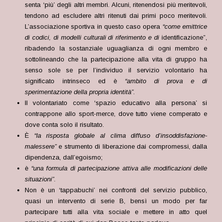
senta ‘più’ degli altri membri. Alcuni, ritenendosi più meritevoli,
tendono ad escludere altri ritenuti dai primi poco meritevoli.
L’associazione sportiva in questo caso opera
“come emittrice
di codici, di modelli culturali di riferimento e di
identificazione”,
ribadendo la sostanziale uguaglianza di ogni membro e
sottolineando che la partecipazione alla vita di gruppo ha
senso sole se per l’individuo il servizio volontario ha
significato intrinseco ed è
“ambito di prova e di
sperimentazione della propria identità”
.
Il volontariato come ‘spazio educativo alla persona’ si
contrappone allo sport-merce, dove tutto viene comperato e
dove conta solo il risultato.
È
“la risposta globale al clima diffuso d’insoddisfazione-
malessere”
e strumento di liberazione dai compromessi, dalla
dipendenza, dall’egoismo;
è
“una formula di partecipazione attiva alle modificazioni delle
situazioni”
.
Non è un ‘tappabuchi’ nei confronti del servizio pubblico,
quasi un intervento di serie B, bensì un modo per far
partecipare tutti alla vita sociale e mettere in atto quel