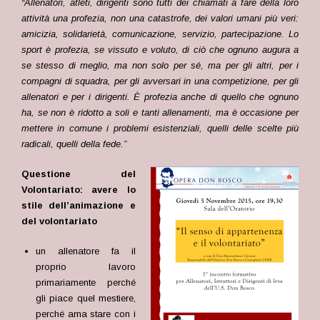
“Allenatori, atleti, dirigenti sono tutti dei chiamati a fare della loro
attività una profezia, non una catastrofe, dei valori umani più veri:
amicizia, solidarietà, comunicazione, servizio, partecipazione. Lo
sport è profezia, se vissuto e voluto, di ciò che ognuno augura a
se stesso di meglio, ma non solo per sé, ma per gli altri, per i
compagni di squadra, per gli avversari in una competizione, per gli
allenatori e per i dirigenti. È profezia anche di quello che ognuno
ha, se non è ridotto a soli e tanti allenamenti, ma è occasione per
mettere in comune i problemi esistenziali, quelli delle scelte più
radicali, quelli della fede.”
Questione del
Volontariato: avere lo
stile dell’animazione e
del volontariato
un allenatore fa il
proprio lavoro
primariamente perché
gli piace quel mestiere,
perché ama stare con i