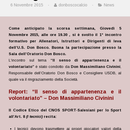
6 Novembre 2015
·
donboscocalcio
·
News
Come anticipato la scorsa settimana, Giovedì 5
Novembre 2015, alle ore 19.30 ,
si è svolto il 1° incontro
formativo per Allenatori, Istruttori e Dirigenti di leva
dell’U.S. Don Bosco.
Buona la partecipazione presso la
Sala dell’Oratorio Don Bosco.
L
‘incontro sul tema
“Il senso di appartenenza e il
volontariato”
è stato condotto da
Don Massimiliano Civinini
,
Responsabile dell’Oratorio Don Bosco e Consigliere USDB, al
quale va il ringraziamento della Società.
Report: “Il senso di appartenenza e il
volontariato” – Don Massimiliano Civinini
Il Codice Etico del CNOS SPORT-Salesiani per lo Sport
all’Art. 8
(I tecnici)
recita:
I tecnici devono trasmettere ai propri giocatori valori della