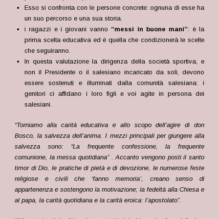
Esso si confronta con le persone concrete: ognuna di esse ha
un suo percorso e una sua storia.
i ragazzi e i giovani vanno
“messi in buone mani”
: è la
prima scelta educativa ed è quella che condizionerà le scelte
che seguiranno.
In questa valutazione la dirigenza della società sportiva, e
non il Presidente o il salesiano incaricato da soli, devono
essere sostenuti e illuminati dalla comunità salesiana: i
genitori ci affidano i loro figli e voi agite in persona dei
salesiani.
“Torniamo alla carità educativa e allo scopo dell’agire di don
Bosco, la salvezza dell’anima. I mezzi principali per giungere alla
salvezza sono: “La frequente confessione, la frequente
comunione, la messa quotidiana” . Accanto vengono posti il santo
timor di Dio, le pratiche di pietà e di devozione, le numerose feste
religiose e civili che ‘fanno memoria’, creano senso di
appartenenza e sostengono la motivazione; la fedeltà alla Chiesa e
al papa, la carità quotidiana e la carità eroica: l’apostolato”.