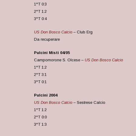
1°T 0:3
2°T 1:2
3°T 0:4
US Don Bosco Calcio
– Club Erg
Da recuperare
Pulcini Misti
04/05
Campomorone S. Olcese –
US Don Bosco Calcio
1°T 1:2
2°T 3:1
3°T 0:1
Pulcini 2004
US Don Bosco Calcio
– Sestrese Calcio
1°T 1:2
2°T 0:0
3°T 1:3