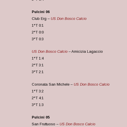
Pulcini 06
Club Erg –
US Don Bosco Calcio
1°T 0:1
2°T 0:0
3°T 0:3
US Don Bosco Calcio
– Amicizia Lagaccio
1°T 1:4
2°T 3:1
3°T 2:1
Coronata San Michele –
US Don Bosco Calcio
1°T 3:2
2°T 4:1
3°T 1:3
Pulcini 05
San Fruttuoso –
US Don Bosco Calcio