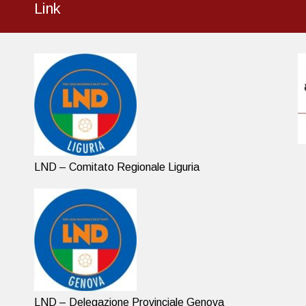
Link
LND – Comitato Regionale Liguria
LND – Delegazione Provinciale Genova