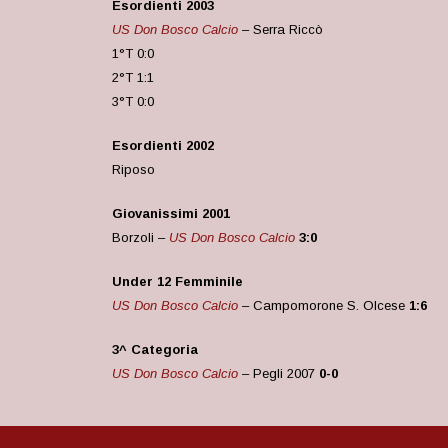
Esordienti 2003
US Don Bosco Calcio
– Serra Riccò
1°T 0:0
2°T 1:1
3°T 0:0
Esordienti 2002
Riposo
Giovanissimi 2001
Borzoli –
US Don Bosco Calcio
3:0
Under 12 Femminile
US Don Bosco Calcio
– Campomorone S. Olcese
1:6
3^ Categoria
US Don Bosco Calcio
– Pegli 2007
0-0