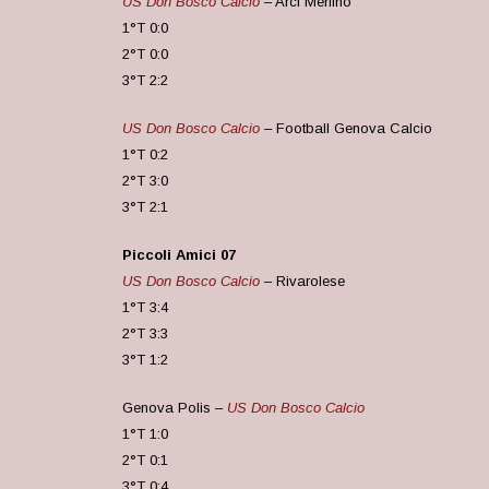
US Don Bosco Calcio
– Arci Merlino
1°T 0:0
2°T 0:0
3°T 2:2
US Don Bosco Calcio
– Football Genova Calcio
1°T 0:2
2°T 3:0
3°T 2:1
Piccoli Amici 07
US Don Bosco Calcio
– Rivarolese
1°T 3:4
2°T 3:3
3°T 1:2
Genova Polis –
US Don Bosco Calcio
1°T 1:0
2°T 0:1
3°T 0:4