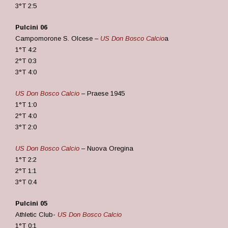
3°T 2:5
Pulcini 06
Campomorone S. Olcese –
US Don Bosco Calcio
a
1°T 4:2
2°T 0:3
3°T 4:0
US Don Bosco Calcio
– Praese 1945
1°T 1:0
2°T 4:0
3°T 2:0
US Don Bosco Calcio
– Nuova Oregina
1°T 2:2
2°T 1:1
3°T 0:4
Pulcini 05
Athletic Club-
US Don Bosco Calcio
1°T 0:1