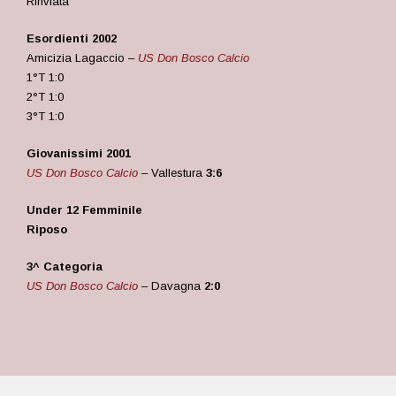
Rinviata
Esordienti 2002
Amicizia Lagaccio –
US Don Bosco Calcio
1°T 1:0
2°T 1:0
3°T 1:0
Giovanissimi 2001
US Don Bosco Calcio
– Vallestura
3:6
Under 12 Femminile
Riposo
3^ Categoria
US Don Bosco Calcio
– Davagna
2:0