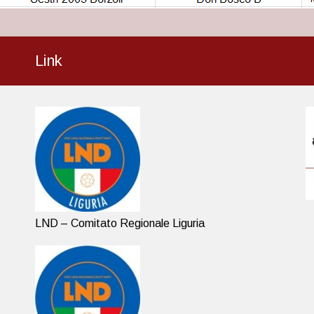
Link
LND – Comitato Regionale Liguria