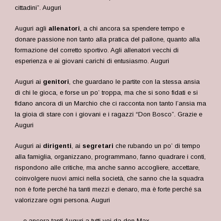
cittadini”. Auguri
Auguri agli
allenatori
, a chi ancora sa spendere tempo e
donare passione non tanto alla pratica del pallone, quanto alla
formazione del corretto sportivo. Agli allenatori vecchi di
esperienza e ai giovani carichi di entusiasmo. Auguri
Auguri ai
genitori
, che guardano le partite con la stessa ansia
di chi le gioca, e forse un po’ troppa, ma che si sono fidati e si
fidano ancora di un Marchio che ci racconta non tanto l’ansia ma
la gioia di stare con i giovani e i ragazzi “Don Bosco”. Grazie e
Auguri
Auguri ai
dirigenti
, ai
segretari
che rubando un po’ di tempo
alla famiglia, organizzano, programmano, fanno quadrare i conti,
rispondono alle critiche, ma anche sanno accogliere, accettare,
coinvolgere nuovi amici nella società, che sanno che la squadra
non è forte perché ha tanti mezzi e denaro, ma è forte perché sa
valorizzare ogni persona. Auguri
… e ancora tanti Auguri a tutti voi da don Max