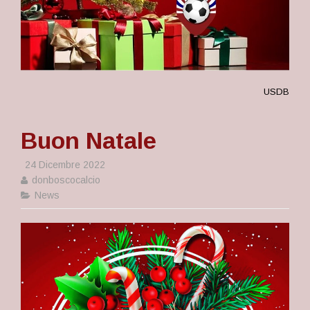
USDB
Buon Natale
24 Dicembre 2022
donboscocalcio
News