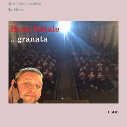
donboscocalcio
News
USDB