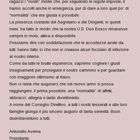
ragazzi i “nostri” mister che, pur seguendo le regole imposte, li
hanno accolti anche in emergenza, pur di dare a loro quel po’ di
“normalità” che era giusta e possibile.
La presenza costante del Segretario e dei Dirigenti, in questi
mesi, ha fatto in modo che la nostra U.S. Don Bosco rimanesse
sempre in moto, attiva e disponibile.
Possiamo dire con soddisfazione che le accortezze avute da
tutti, hanno fatto sì che non si creasse alcun focolaio di infezione
al nostro interno.
Come da tutte le brutte esperienze, sapremo cogliere i giusti
insegnamenti per proseguire il nostro cammino e per guardare
con maggiore ottimismo al futuro.
Non ci resta che augurarci che nel nuovo anno si possa
raggiungere, il prima possibile, una “normalità” di affetti,
abbracci, allegria e tanto divertimento.
A nome del Consiglio Direttivo, a tutti i nostri tesserati e alle loro
famiglie giunga il più sincero augurio di tanta serenità. Buon
duemilaventuno a tutti.
Antonello Averna
Presidente