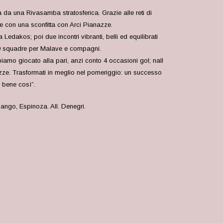
ta da una Rivasamba stratosferica. Grazie alle reti di
de con una sconfitta con Arci Pianazze.
dakos; poi due incontri vibranti, belli ed equilibrati
u 20 squadre per Malave e compagni.
biamo giocato alla pari, anzi conto 4 occasioni gol; nall
zze. Trasformati in meglio nel pomeriggio: un successo
 bene così”.
ngo, Espinoza. All. Denegri.