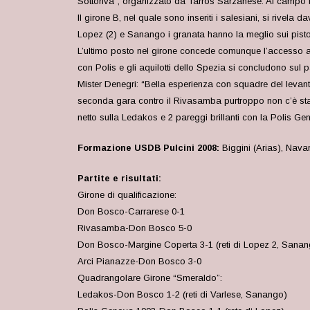
Sottoriva”, organizzato da Tarros Sarzanese. Al campo B
Il girone B, nel quale sono inseriti i salesiani, si rivela
Lopez (2) e Sanango i granata hanno la meglio sui pistoi
L’ultimo posto nel girone concede comunque l’accesso al g
con Polis e gli aquilotti dello Spezia si concludono sul
Mister Denegri: “Bella esperienza con squadre del levante
seconda gara contro il Rivasamba purtroppo non c’è stat
netto sulla Ledakos e 2 pareggi brillanti con la Polis 
Formazione USDB Pulcini 2008:
Biggini (Arias), Nav
Partite e risultati:
Girone di qualificazione:
Don Bosco-Carrarese 0-1
Rivasamba-Don Bosco 5-0
Don Bosco-Margine Coperta 3-1 (reti di Lopez 2, Sanan
Arci Pianazze-Don Bosco 3-0
Quadrangolare Girone “Smeraldo”:
Ledakos-Don Bosco 1-2 (reti di Varlese, Sanango)