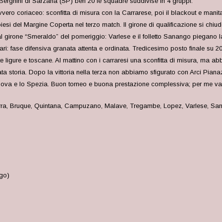
erghini di Sarzana (SP) ben 20 le squadre suddivise in 4 gruppi.
 davvero coriaceo: sconfitta di misura con la Carrarese, poi il blackout e mani
esi del Margine Coperta nel terzo match. Il girone di qualificazione si chiu
irone “Smeraldo” del pomeriggio: Varlese e il folletto Sanango piegano la Le
 pari: fase difensiva granata attenta e ordinata. Tredicesimo posto finale s
 ligure e toscane. Al mattino con i carraresi una sconfitta di misura, ma ab
a storia. Dopo la vittoria nella terza non abbiamo sfigurato con Arci Piana
Genova e lo Spezia. Buon torneo e buona prestazione complessiva; per me va
arra, Bruque, Quintana, Campuzano, Malave, Tregambe, Lopez, Varlese, Sana
go)