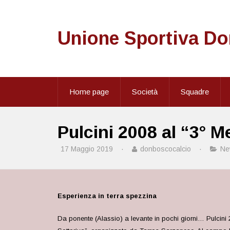
Unione Sportiva D
Home page
Società
Squadre
Pulcini 2008 al “3° M
17 Maggio 2019
·
donboscocalcio
·
Ne
Esperienza in terra spezzina
Da ponente (Alassio) a levante in pochi giorni… Pulcini 