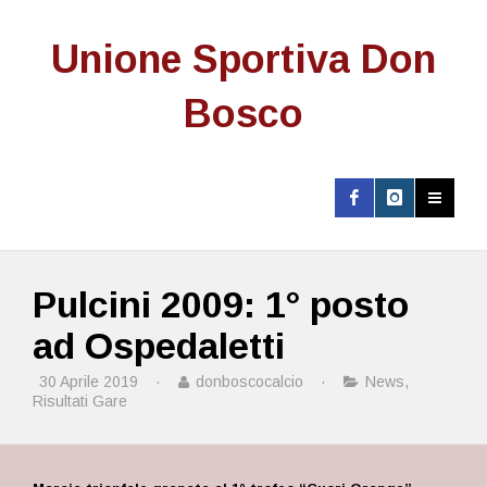
Unione Sportiva Don
Bosco
Pulcini 2009: 1° posto
ad Ospedaletti
30 Aprile 2019
·
donboscocalcio
·
News
,
Risultati Gare