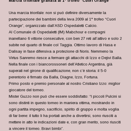
Marcia trionfale granata al 1° trofeo “Cuori Orange”
Una marcia trionfale: non si può definire diversamente la
partecipazione dei bambini della leva 2009 al 1° trofeo “Cuori
Orange”, organizzato dall’ASD Ospedaletti Calcio.
Al Comunale di Ospedaletti (IM) Mabchour e compagni
inanellano 6 vittorie consecutive, con ben 27 reti all’attivo e solo 2
subite nel quarto di finale col Taggia. Ottimo lavoro di Hasa e
Dalisay in fase difensiva a protezione di Noris. Nemmeno la
Virtus Sanremo riesce a fermare gli attacchi di Izzo e Dejivi Balla.
Nella finale con i biancorossoneri dell’Atletico Argentina, già
superati nel girone di qualificazione, non c’è storia: il 5-0
perentorio è firmato da Balla, Diagne, Izzo, Fortuna.
Primo posto e premio personale al nostro Cristiano Izzo: miglior
giocatore del torneo.
Mister Guzzo non può che essere soddisfatto: “I piccoli Pulcini si
sono distinti in questo torneo in maniera ottima, mostrando in
ogni partita impegno, sacrificio, spirito di gruppo e molta voglia
di far bene: il tutto li ha portati anche a divertirsi, sono riusciti a
mettere in atto le indicazioni date e, con gran merito, sono riusciti
a vincere il torneo. Bravi bimbi”.