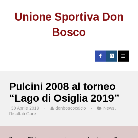
Unione Sportiva Don
Bosco
Pulcini 2008 al torneo
“Lago di Osiglia 2019”
30 Aprile 2019
·
donboscocalcio
·
News
,
Risultati Gare