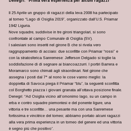
Denegri: “Prima vera esperienza per alcuni ragazzi”
Il 25 Aprile un gruppo di ragazzi della leva 2008 ha partecipato
al torneo “Lago di Osiglia 2019”, organizzato dall’U.S. Priamar
1942 Liguria.
Nove squadre, suddivise in tre gironi triangolari, si sono
confrontate al campo Comunale di Osiglia (SV).
I salesiani sono inseriti nel girone B che si rivela vero
raggruppamento di acciaio: due sconfitte con Priamar “rossi” e
con la stratosferica Sanremese: Jefferson Delgado si toglie la
soddisfazione di di segnare ai biancoazzurri. I portiri Barrera e
Moramarco sono chimati agli straordinari. Nel girone che
assegna i posti dal 7° al nono le cose vanno meglio: la
doppietta di Savoca piega il Priamar “blu”, la seguenti sconfitta
col Borghetto piazza i giovani granata all’ottava posizione finale.
Denegri: “Ad Osiglia vicino all’omonimo lago, su un campo in
erba e contro squadre piemontesi e del ponente ligure, una
vittoria e tre sconfitte… una pesante ma con una Sanremese
fortissima e vincitrice del torneo; abbiamo portato alcuni ragazzi
alla vera prima esperienza in un torneo del genere ed una vittoria
è segno più che positivo”.