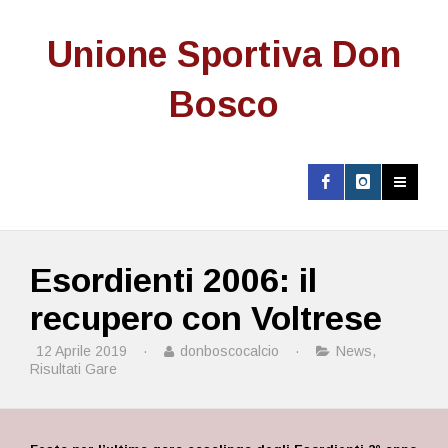
Unione Sportiva Don
Bosco
Esordienti 2006: il
recupero con Voltrese
12 Aprile 2019
·
donboscocalcio
·
News
,
Risultati Gare