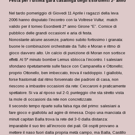
Festa per l’ultima gara casalinga degli Esordienti 2° anno
Nel tardo pomeriggio di Giovedi 11 Aprile i ragazzi della leva
2006 hanno disputato l’incontro con la Voltrese Vultur, match
valido per il torneo Esordienti 2° anno Girone “E”. Cornice di
pubblico delle grandi occasioni e aria di festa.
Nonostante alcune assenze, partono subito fortissimo i granata:
buone le combinazioni orchestrate da Tullo e Moran e ritmo di
gioco davvero alto. Un calcio di punizione di Moran non sortisce
effetti. Al 5° minuto bomber Lemus sblocca l’incontro. I salesiani
sfondano ripetutamente sulle fasce con Campanella e Ottonello;
proprio Ottonello, ben imbeccato, trova il raddoppio. I gialloblu,
forse frastornati dal ritmo forsennato dei padroni di casa, non
riescono a imbastire occasioni da rete: Ceccaroni è praticamente
spettatore. Si va al riposo sul 2-0, punteggio che sta stretto vista
la mole di occasioni da rete non concretizzate.
Il secondo tempo riparte sulla falsa riga del primo: salesiani a
fare gioco e gialloblu ad agire di rimessa. Dopo una manciata di
minuti capitan Balla trova la rete del 3-0 dalla distanza:
imparabile il suo tiro all’incrocio dei pali. Gli ospiti provano a
mettere il naso fuori dalla propria metà campo, ma Balla, Castillo