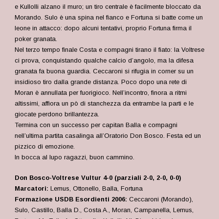
e Kullolli alzano il muro; un tiro centrale è facilmente bloccato da
Morando. Sulo è una spina nel fianco e Fortuna si batte come un
leone in attacco: dopo alcuni tentativi, proprio Fortuna firma il
poker granata.
Nel terzo tempo finale Costa e compagni tirano il fiato: la Voltrese
ci prova, conquistando qualche calcio d’angolo, ma la difesa
granata fa buona guardia. Ceccaroni si rifugia in corner su un
insidioso tiro dalla grande distanza. Poco dopo una rete di
Moran è annullata per fuorigioco. Nell’incontro, finora a ritmi
altissimi, affiora un pò di stanchezza da entrambe la parti e le
giocate perdono brillantezza.
Termina con un successo per capitan Balla e compagni
nell’ultima partita casalinga all’Oratorio Don Bosco. Festa ed un
pizzico di emozione.
In bocca al lupo ragazzi, buon cammino.
Don Bosco-Voltrese Vultur 4-0 (parziali 2-0, 2-0, 0-0)
Marcatori:
Lemus, Ottonello, Balla, Fortuna
Formazione USDB Esordienti 2006:
Ceccaroni (Morando),
Sulo, Castillo, Balla D., Costa A., Moran, Campanella, Lemus,