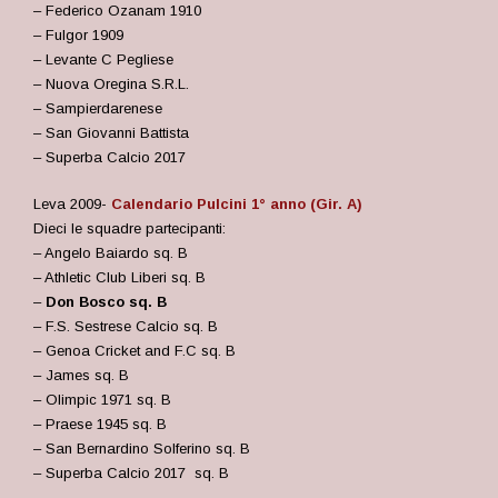
– Federico Ozanam 1910
– Fulgor 1909
– Levante C Pegliese
– Nuova Oregina S.R.L.
– Sampierdarenese
– San Giovanni Battista
– Superba Calcio 2017
Leva 2009-
Calendario Pulcini 1° anno (Gir. A)
Dieci le squadre partecipanti:
– Angelo Baiardo sq. B
– Athletic Club Liberi sq. B
–
Don Bosco sq. B
– F.S. Sestrese Calcio sq. B
– Genoa Cricket and F.C sq. B
– James sq. B
– Olimpic 1971 sq. B
– Praese 1945 sq. B
– San Bernardino Solferino sq. B
– Superba Calcio 2017 sq. B