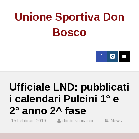
Unione Sportiva Don
Bosco
Ufficiale LND: pubblicati
i calendari Pulcini 1° e
2° anno 2^ fase
15 Febbraio 2019
·
donboscocalcio
·
News