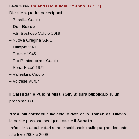
Leve 2009-
Calendario Pulcini 1° anno (Gir. D)
Dieci le squadre partecipanti:
– Busalla Calcio
–
Don Bosco
– F.S. Sestrese Calcio 1919
– Nuova Oregina S.R.L.
– Olimpic 1971
– Praese 1945
– Pro Pontedecimo Calcio
– Serra Riccò 1971
– Vallestura Calcio
– Voltrese Vultur
Il
Calendario Pulcini Misti (Gir. B)
sarà pubblicato su un
prossimo C.U.
Nota:
sui calendari è indicata la data della
Domenica
, tuttavia
le partite possono svolgersi anche il
Sabato
.
Info:
i link ai calendari sono inseriti anche sulle pagine dedicate
alle leve 2008 e 2009.