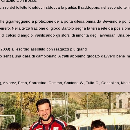
ll’Oratorio Don Bosco.
n guizzo del folletto Khaldoun sblocca la partita. Il raddoppio, nel secondo t
che giganteggiano a protezione della porta difesa prima da Severino e poi d
ero. Nella terza frazione di gioco Bartolo segna la terza rete da posizione 
e di calcio d’angolo, vanificando gli sforzi di rimonta degli avversari. Una pr
 2008) all’esordio assoluto con i ragazzi più grandi.
o senza una gara di campionato. A tratti abbiamo giocato davvero bene, m
), Alvarez, Pena, Sorrentino, Gemma, Santana W., Tullo C., Cassolino, Khald