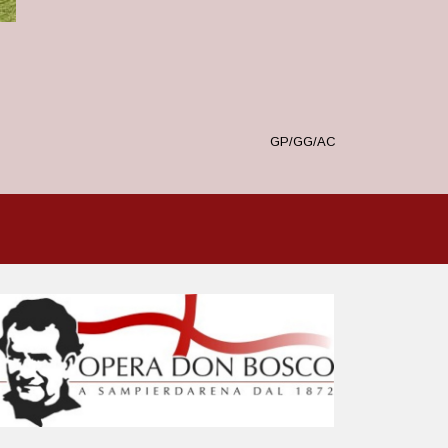
GP/GG/AC