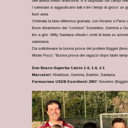
dell’allerta meteo arancione, si è disputato sui campi de
I salesiani si aggiudicano tutti e tre i tempi di gioco: u
fuori area.
Ordinata la fase difensiva granata, con Alvarez e Pena 
Buon dinamismo dei “corridori” Sorrentino, Gemma e Guerr
tiro a giro. Willy Santana chiude i conti di testa su azion
salesiana.
Da sottolineare la buona prova del portiere Biggini (leva
Mister Pucci: “Buona prova dei ragazzi dopo tanto temp
Don Bosco-Superba Calcio 1-0, 1-0, 2-1
Marcatori:
Khaldoun, Gemma, Bartolo, Santana.
Formazione USDB Esordienti 2007:
Severino (Biggini