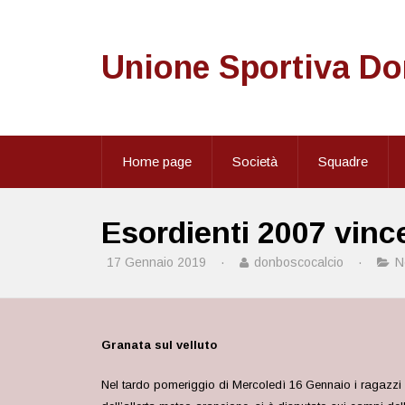
Unione Sportiva D
Home page
Società
Squadre
Esordienti 2007 vinc
17 Gennaio 2019
·
donboscocalcio
·
N
Granata sul velluto
Nel tardo pomeriggio di Mercoledì 16 Gennaio i ragazzi 