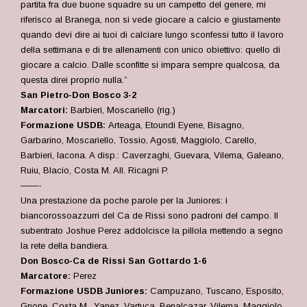
partita fra due buone squadre su un campetto del genere, mi
riferisco al Branega, non si vede giocare a calcio e giustamente
quando devi dire ai tuoi di calciare lungo sconfessi tutto il lavoro
della settimana e di tre allenamenti con unico obiettivo: quello di
giocare a calcio. Dalle sconfitte si impara sempre qualcosa, da
questa direi proprio nulla.”
San Pietro-Don Bosco 3-2
Marcatori:
Barbieri, Moscariello (rig.)
Formazione USDB:
Arteaga, Etoundi Eyene, Bisagno,
Garbarino, Moscariello, Tossio, Agosti, Maggiolo, Carello,
Barbieri, Iacona. A disp.: Caverzaghi, Guevara, Vilema, Galeano,
Ruiu, Blacio, Costa M. All. Ricagni P.
——-
Una prestazione da poche parole per la Juniores: i
biancorossoazzurri del Ca de Rissi sono padroni del campo. Il
subentrato Joshue Perez addolcisce la pillola mettendo a segno
la rete della bandiera.
Don Bosco-Ca de Rissi San Gottardo 1-6
Marcatore:
Perez
Formazione USDB Juniores:
Campuzano, Tuscano, Esposito,
Gnone, Costa M., Yanez, Vartuca, Benalcazar, Vilema, Maggiolo,