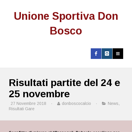
Unione Sportiva Don
Bosco
Risultati partite del 24 e
25 novembre
27 Novembre 2018
·
donboscocalcio
·
News
,
Risultati Gare