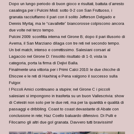
Dopo un lungo periodo di buon gioco e risultati, battuta d’arresto
casalinga per i Pulcini Misti: sotto 0-2 con San Fruttuoso, i
granata racciuffanno il pari con il solito Jefferson Delgado e
Dennis Myrtaj, ma le “cavallette” biancorosse colpiscono ancora
due volte nel terzo tempo.
Pulcini 2009: sconfitta interna nel Girone B; dopo il pari illusorio di
Averna, il San Marziano dilaga con tre reti nel secondo tempo.
Un bel match, intenso e correttissimo. Salesiani corsari al
Lagaccio nel Girone D: l’insolito risultato di 1-0, vista la
categoria, porta la firma di Dejivi Balla.
Finalmente una vittoria per i Primi Calci 2010: le due chicche di
Ehiozee e le reti di Haxhiraj e Pena valgono il successo sulla
Fulgor.
I Piccoli Amici continuano a stupire; nel Girone C i piccoli
salesiani si impongono in trasferta su un buon Vallescrivia: show
di Celestri non solo per le due reti, ma per la quantità e qualità di
passaggi e dribbling. Coast to coast devastante di Abate con
conclusione in rete; Haz Coello baluardo difensivo. Di Pulli e
Filocamo gli altri due gol granata. Davvero tutti bravissimi!