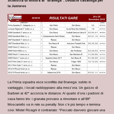
Sconfitta di misura al “Branega”. Debacle casalinga per
la Juniores
La Prima squadra esce sconfitta dal Branega: subito in
vantaggio, i locali raddoppiano alla mezz’ora. Un guizzo di
Barbieri al 42° accorcia le distanze. Al quarto d’ora i padroni di
casa fanno tris: i granata provano a rimontare e all’89°
Moscariello va in rete su penalty. Non c’è più tempo e termina
cosi. Mister Ricagni è contrariato: “Peccato davvero giocare una