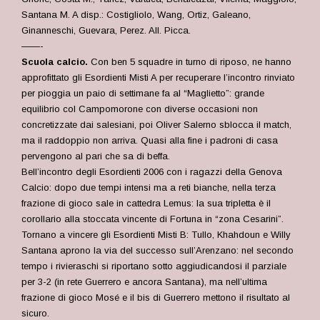
Santana M. A disp.: Costigliolo, Wang, Ortiz, Galeano,
Ginanneschi, Guevara, Perez. All. Picca.
——-
Scuola calcio.
Con ben 5 squadre in turno di riposo, ne hanno
approfittato gli Esordienti Misti A per recuperare l’incontro rinviato
per pioggia un paio di settimane fa al “Maglietto”: grande
equilibrio col Campomorone con diverse occasioni non
concretizzate dai salesiani, poi Oliver Salerno sblocca il match,
ma il raddoppio non arriva. Quasi alla fine i padroni di casa
pervengono al pari che sa di beffa.
Bell’incontro degli Esordienti 2006 con i ragazzi della Genova
Calcio: dopo due tempi intensi ma a reti bianche, nella terza
frazione di gioco sale in cattedra Lemus: la sua tripletta è il
corollario alla stoccata vincente di Fortuna in “zona Cesarini”.
Tornano a vincere gli Esordienti Misti B: Tullo, Khahdoun e Willy
Santana aprono la via del successo sull’Arenzano: nel secondo
tempo i rivieraschi si riportano sotto aggiudicandosi il parziale
per 3-2 (in rete Guerrero e ancora Santana), ma nell’ultima
frazione di gioco Mosé e il bis di Guerrero mettono il risultato al
sicuro.