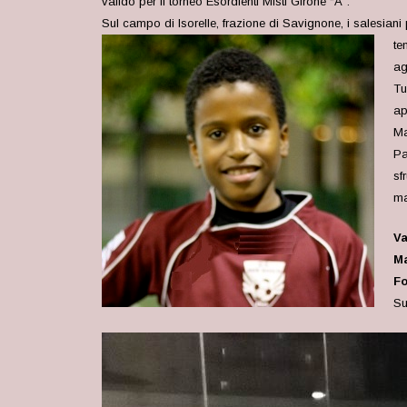
valido per il torneo Esordienti Misti Girone “A”.
Sul campo di Isorelle, frazione di Savignone, i salesian
te
ag
Tu
ap
Ma
Pa
sf
ma
Va
Ma
Fo
Su