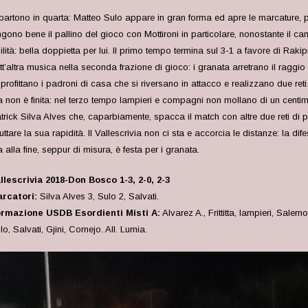
i partono in quarta: Matteo Sulo appare in gran forma ed apre le marcature,
ngono bene il pallino del gioco con Mottironi in particolare, nonostante il
ilità: bella doppietta per lui. Il primo tempo termina sul 3-1 a favore di Rak
tt’altra musica nella seconda frazione di gioco: i granata arretrano il raggio
profittano i padroni di casa che si riversano in attacco e realizzano due reti.
 non è finita: nel terzo tempo Iampieri e compagni non mollano di un centime
trick Silva Alves che, caparbiamente, spacca il match con altre due reti di p
ruttare la sua rapidità. Il Vallescrivia non ci sta e accorcia le distanze: la dif
 alla fine, seppur di misura, è festa per i granata.
llescrivia 2018-Don Bosco 1-3, 2-0, 2-3
rcatori:
Silva Alves 3, Sulo 2, Salvati.
rmazione USDB Esordienti Misti A:
Alvarez A., Frittitta, Iampieri, Salern
lo, Salvati, Gjini, Cornejo. All. Lumia.