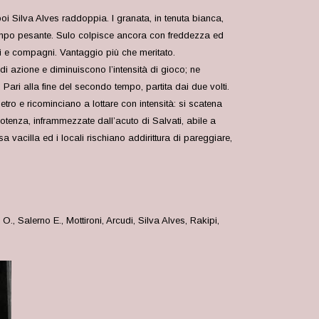
 poi Silva Alves raddoppia.
I granata, in tenuta bianca,
 campo pesante. Sulo colpisce ancora con freddezza ed
ipi e compagni. Vantaggio più che meritato.
 di azione e diminuiscono l’intensità di gioco; ne
 Pari alla fine del secondo tempo, partita dai due volti.
tro e ricominciano a lottare con intensità: si scatena
otenza, inframmezzate dall’acuto di Salvati, abile a
esa vacilla ed i locali rischiano addirittura di pareggiare,
o O., Salerno E., Mottironi, Arcudi, Silva Alves, Rakipi,