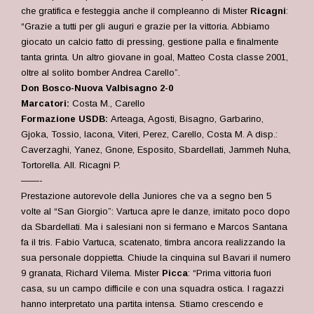
che gratifica e festeggia anche il compleanno di Mister
Ricagni
:
“Grazie a tutti per gli auguri e grazie per la vittoria. Abbiamo
giocato un calcio fatto di pressing, gestione palla e finalmente
tanta grinta. Un altro giovane in goal, Matteo Costa classe 2001,
oltre al solito bomber Andrea Carello”.
Don Bosco-Nuova Valbisagno 2-0
Marcatori:
Costa M., Carello
Formazione USDB:
Arteaga, Agosti, Bisagno, Garbarino,
Gjoka, Tossio, Iacona, Viteri, Perez, Carello, Costa M. A disp.:
Caverzaghi, Yanez, Gnone, Esposito, Sbardellati, Jammeh Nuha,
Tortorella. All. Ricagni P.
——-
Prestazione autorevole della Juniores che va a segno ben 5
volte al “San Giorgio”: Vartuca apre le danze, imitato poco dopo
da Sbardellati. Ma i salesiani non si fermano e Marcos Santana
fa il tris. Fabio Vartuca, scatenato, timbra ancora realizzando la
sua personale doppietta. Chiude la cinquina sul Bavari il numero
9 granata, Richard Vilema. Mister
Picca
: “Prima vittoria fuori
casa, su un campo difficile e con una squadra ostica. I ragazzi
hanno interpretato una partita intensa. Stiamo crescendo e