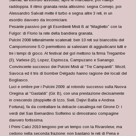
raddoppia. Il ritmo granata resta altissimo: segna Cornejo, poi
Alessandro Salvati mette il turbo e segna altre 3 reti, in un
esordio davvero da incorniciare.
Pesante passivo per gli Esordienti Misti B al “Maglietto” con la
Fulgor: di Florio la rete della bandiera granata.
Pulcini 2008 letteralmente scatenati: ben 10 reti sui biancoblu del
Campomorone S.O permettono ai salesiani di aggiudicarsi tutti e
tre i tempi di gioco. Al festival del gol mettono la firma Tregambe
(3), Varlese (2), Lopez, Espinoza, Campuzano e Sanango.
Convincente successo dei Pulcini Misti al “Tre Campanili”: Mozil,
Savoca ed il tris di bomber Delgado hanno ragione dei locali del
Bogliasco.
Luci e ombre per i Pulcini 2009: al rotondo successo sulla Nuova
Oregina al “Gastaldi” (Gir. B), con una prestazione decisamente
in crescendo (doppiette di Izzo, Sieli, Dejivi Balla e Andrea
Fortuna), fa da contraltare la debacle casalinga nel Girone D: i
verdi del San Bernardino Solferino si dimostrano compagine
davvero fortissima.
I Primi Calci 2010 tengono per un tempo con la Rivarolese, ma
cedono nella seconda frazione: non bastano le reti di Pena e