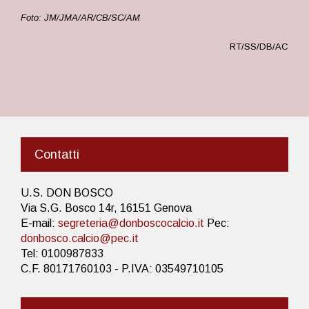
Foto: JM/JMA/AR/CB/SC/AM
RT/SS/DB/AC
Contatti
U.S. DON BOSCO
Via S.G. Bosco 14r, 16151 Genova
E-mail:
segreteria@donboscocalcio.it
Pec:
donbosco.calcio@pec.it
Tel: 0100987833
C.F. 80171760103 - P.IVA: 03549710105