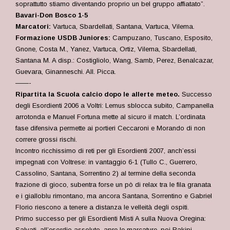
soprattutto stiamo diventando proprio un bel gruppo affiatato”.
Bavari-Don Bosco 1-5
Marcatori:
Vartuca, Sbardellati, Santana, Vartuca, Vilema.
Formazione USDB Juniores:
Campuzano, Tuscano, Esposito,
Gnone, Costa M., Yanez, Vartuca, Ortiz, Vilema, Sbardellati,
Santana M. A disp.: Costigliolo, Wang, Samb, Perez, Benalcazar,
Guevara, Ginanneschi. All. Picca.
——-
Ripartita la Scuola calcio dopo le allerte meteo.
Successo
degli Esordienti 2006 a Voltri: Lemus sblocca subito, Campanella
arrotonda e Manuel Fortuna mette al sicuro il match. L’ordinata
fase difensiva permette ai portieri Ceccaroni e Morando di non
correre grossi rischi.
Incontro ricchissimo di reti per gli Esordienti 2007, anch’essi
impegnati con Voltrese: in vantaggio 6-1 (Tullo C., Guerrero,
Cassolino, Santana, Sorrentino 2) al termine della seconda
frazione di gioco, subentra forse un pò di relax tra le fila granata
e i gialloblu rimontano, ma ancora Santana, Sorrentino e Gabriel
Florio riescono a tenere a distanza le velleità degli ospiti.
Primo successo per gli Esordienti Misti A sulla Nuova Oregina:
Salvati, all’esordio assoluto, apre le marcature, poi Rakipi