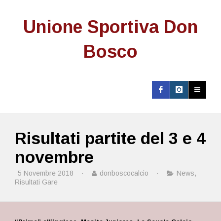
Unione Sportiva Don
Bosco
Risultati partite del 3 e 4
novembre
5 Novembre 2018
·
donboscocalcio
·
News
,
Risultati Gare