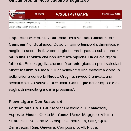
Gli Juniores di Picca cadono a Bogliasco
Dopo due belle prestazioni, tonfo della squadra Juniores al “3
Campanili” di Bogliasco. Dopo un primo tempo da dimenticare,
meglio la seconda frazione di gioco, ma i granata subiscono 4
reti in una sconfitta che non ammette repliche. Un calcio rigore
fallito da Ruiu suggella che non è proprio giornata per i salesiani.
Mister
Maurizio Picca
: “Ci aspettavamo una conferma dopo la
bella vittoria contro la Nuova Oregina, invece è arrivata una
sconfitta senza scuse e attenuanti.
Comunque nel gruppo c’è già
voglia di rivincita già dalla prossima”.
Pieve Ligure-Don Bosco 4-0
Formazione USDB Juniores:
Costigliolo, Ginanneschi,
Esposito, Gnone, Costa M., Yanez, Perez, Maggiolo, Vilema,
Sbardellati, Santana M. A disp.: Campuzano, Ortiz, Gjoka,
Benalcazar, Ruiu, Guevara, Camposano. All. Picca.