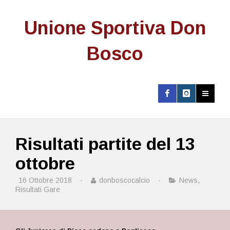
Unione Sportiva Don
Bosco
Risultati partite del 13
ottobre
16 Ottobre 2018
·
donboscocalcio
·
News
,
Risultati Gare