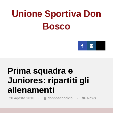
Unione Sportiva Don
Bosco
Prima squadra e
Juniores: ripartiti gli
allenamenti
28 Agosto 2018
·
donboscocalcio
·
News