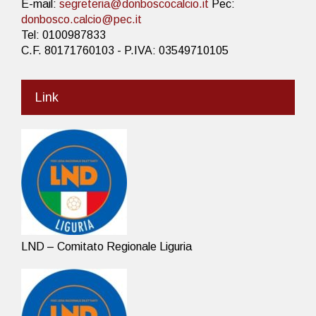
E-mail:
segreteria@donboscocalcio.it
Pec:
donbosco.calcio@pec.it
Tel: 0100987833
C.F. 80171760103 - P.IVA: 03549710105
Link
LND – Comitato Regionale Liguria