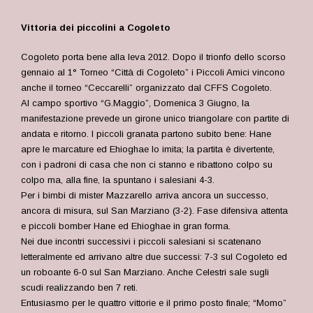
Vittoria dei piccolini a Cogoleto
Cogoleto porta bene alla leva 2012. Dopo il trionfo dello scorso
gennaio al 1° Torneo “Città di Cogoleto” i Piccoli Amici vincono
anche il torneo “Ceccarelli” organizzato dal CFFS Cogoleto.
Al campo sportivo “G.Maggio”, Domenica 3 Giugno, la
manifestazione prevede un girone unico triangolare con partite di
andata e ritorno. I piccoli granata partono subito bene: Hane
apre le marcature ed Ehioghae lo imita; la partita è divertente,
con i padroni di casa che non ci stanno e ribattono colpo su
colpo ma, alla fine, la spuntano i salesiani 4-3.
Per i bimbi di mister Mazzarello arriva ancora un successo,
ancora di misura, sul San Marziano (3-2). Fase difensiva attenta
e piccoli bomber Hane ed Ehioghae in gran forma.
Nei due incontri successivi i piccoli salesiani si scatenano
letteralmente ed arrivano altre due successi: 7-3 sul Cogoleto ed
un roboante 6-0 sul San Marziano. Anche Celestri sale sugli
scudi realizzando ben 7 reti.
Entusiasmo per le quattro vittorie e il primo posto finale; “Momo”