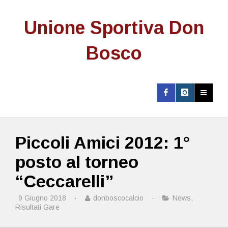
Unione Sportiva Don
Bosco
Piccoli Amici 2012: 1°
posto al torneo
“Ceccarelli”
9 Giugno 2018
·
donboscocalcio
·
News
,
Risultati Gare