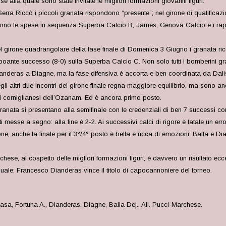
alla quale sono state invitate le migliori formazioni giovanili liguri.
i Serra Riccò i piccoli granata rispondono “presente”; nel girone di qualifi
: ne fanno le spese in sequenza Superba Calcio B, James, Genova Calcio e i ra
l girone quadrangolare della fase finale di Domenica 3 Giugno i granata ri
boante successo (8-0) sulla Superba Calcio C. Non solo tutti i bomberini g
anderas a Diagne, ma la fase difensiva è accorta e ben coordinata da Dali
gli altri due incontri del girone finale regna maggiore equilibrio, ma sono a
i corniglianesi dell’Ozanam. Ed è ancora primo posto.
granata si presentano alla semifinale con le credenziali di ben 7 successi c
messe a segno: alla fine è 2-2. Ai successivi calci di rigore è fatale un erro
e, anche la finale per il 3°/4° posto è bella e ricca di emozioni: Balla e D
chese, al cospetto delle migliori formazioni liguri, è davvero un risultato ecc
uale: Francesco Dianderas vince il titolo di capocannoniere del torneo
.
asa, Fortuna A., Dianderas, Diagne, Balla Dej.. All. Pucci-Marchese.