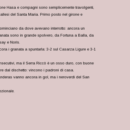
cazione Hasa e compagni sono semplicemente travolgenti,
pallesi del Santa Maria. Primo posto nel girone e
cominciano da dove avevano interrotto: ancora un
ranata sono in grande spolvero, da Fortuna a Balla, da
say e Noris.
ncora i granata a spuntarla: 3-2 sul Casarza Ligure e 3-1
onsecutivi, ma il Serra Riccò è un osso duro, con buone
re dal dischetto: vincono i padroni di casa.
ianderas vanno ancora in gol, ma i neroverdi del San
ezionale.