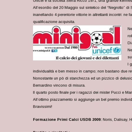
Unicef e la società Serra Riccò 1971; una grande kermesse 
All’esordio del 20 Maggio sul sintetico del “Negrotto” d
inanellando 4 perentorie vittorie in altrettanti incontri
qualificazione acquisita.
Ne
ro
Di
Ne
su
I 
individualità e ben messo in campo; non bastano due reti 
Nonostante un pò di stanchezza ed un pizzico di delusion
Bernardino vincono di misura.
Il quarto posto finale per i ragazzi dei mister Pucci e Mar
All’ottimo piazzamento si aggiunge un bel premio
individ
Bravissimi!
Formazione Primi Calci USDB 2009:
Noris, Dalisay, H