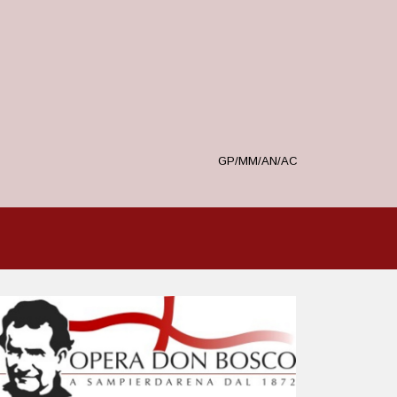
GP/MM/AN/AC